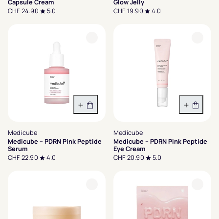
Capsule Cream
Glow Jelly
CHF 24.90
5.0
CHF 19.90
4.0
In den Warenkorb
In den 
Medicube
Medicube
Medicube – PDRN Pink Peptide
Medicube – PDRN Pink Peptide
Serum
Eye Cream
CHF 22.90
4.0
CHF 20.90
5.0