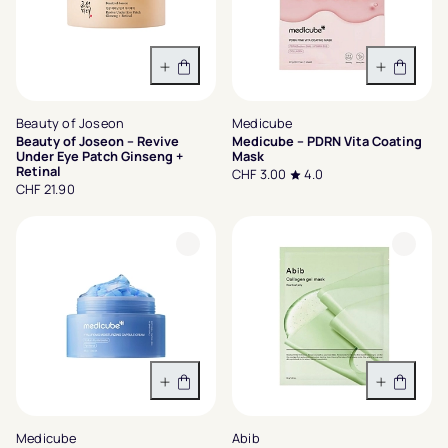
In den Warenkorb
In den 
Beauty of Joseon
Medicube
Beauty of Joseon – Revive
Medicube – PDRN Vita Coating
Under Eye Patch Ginseng +
Mask
Retinal
CHF 3.00
4.0
CHF 21.90
In den Warenkorb
In den 
Medicube
Abib