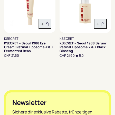
In den Warenkorb
In den 
KSECRET
KSECRET
KSECRET – Seoul 1988 Eye
KSECRET – Seoul 1988 Serum:
Cream: Retinal Liposome 4% +
Retinal Liposome 2% + Black
Fermented Bean
Ginseng
CHF 21.50
CHF 21.90
5.0
Footer
Newsletter
Sichere dir exklusive Rabatte, frühzeitigen