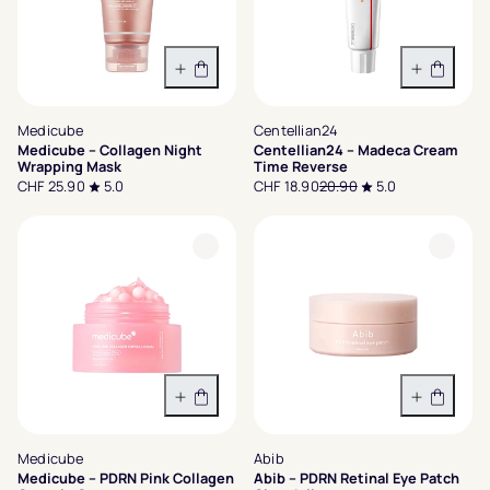
In den Warenkorb
In den 
Medicube
Centellian24
Medicube – Collagen Night
Centellian24 – Madeca Cream
Wrapping Mask
Time Reverse
CHF 25.90
5.0
CHF 18.90
20.90
5.0
In den Warenkorb
In den 
Medicube
Abib
Medicube – PDRN Pink Collagen
Abib – PDRN Retinal Eye Patch