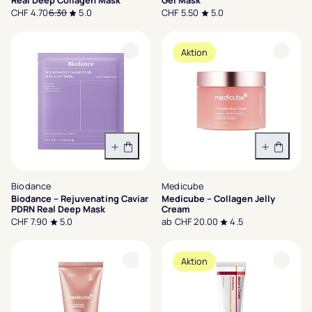
Real Deep Collagen Mask
Gel Mask
CHF 4.70
6.30
5.0
CHF 5.50
5.0
Aktion
In den Warenkorb
Variant
Biodance
Medicube
Biodance – Rejuvenating Caviar
Medicube – Collagen Jelly
PDRN Real Deep Mask
Cream
CHF 7.90
5.0
ab CHF 20.00
4.5
Aktion