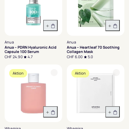
In den Warenkorb
In den 
Anua
Anua
Anua – PDRN Hyaluronic Acid
Anua – Heartleaf 70 Soothing
Capsule 100 Serum
Collagen Mask
CHF 24.90
4.7
CHF 6.00
5.0
Aktion
Aktion
In den Warenkorb
In den 
Whamisa
Whamisa