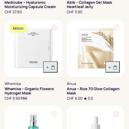
Medicube – Hyaluronic
Abib – Collagen Gel Mask
Moisturizing Capsule Cream
Heartleaf Jelly
CHF 27.90
CHF 3.90
Aktion
In den Warenkorb
In den 
Whamisa
Anua
Whamisa – Organic Flowers
Anua – Rice 70 Glow Collagen
Hydrogel Mask
Mask
CHF 5.90
7.50
CHF 6.00
5.0