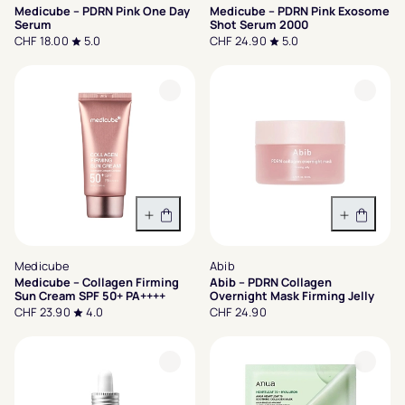
Medicube – PDRN Pink One Day
Medicube – PDRN Pink Exosome
Serum
Shot Serum 2000
CHF 18.00
5.0
CHF 24.90
5.0
In den Warenkorb
In den 
Medicube
Abib
Medicube – Collagen Firming
Abib – PDRN Collagen
Sun Cream SPF 50+ PA++++
Overnight Mask Firming Jelly
CHF 23.90
4.0
CHF 24.90