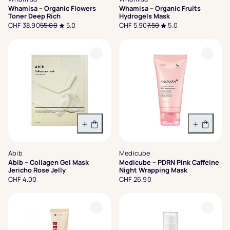
Whamisa – Organic Flowers
Whamisa – Organic Fruits
Toner Deep Rich
Hydrogels Mask
CHF 38.90
55.00
5.0
CHF 5.90
7.50
5.0
In den Warenkorb
In den 
Abib
Medicube
Abib – Collagen Gel Mask
Medicube – PDRN Pink Caffeine
Jericho Rose Jelly
Night Wrapping Mask
CHF 4.00
CHF 26.90