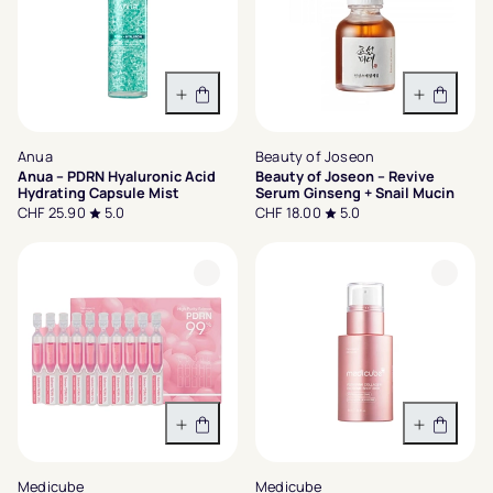
In den Warenkorb
In den 
Anua
Beauty of Joseon
Anua – PDRN Hyaluronic Acid
Beauty of Joseon – Revive
Hydrating Capsule Mist
Serum Ginseng + Snail Mucin
CHF 25.90
5.0
CHF 18.00
5.0
In den Warenkorb
In den 
Medicube
Medicube