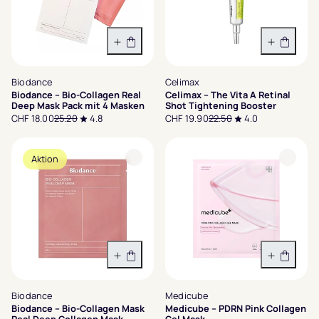
In den Warenkorb
In den 
Biodance
Celimax
Biodance – Bio-Collagen Real
Celimax – The Vita A Retinal
Deep Mask Pack mit 4 Masken
Shot Tightening Booster
CHF 18.00
25.20
4.8
CHF 19.90
22.50
4.0
Aktion
In den Warenkorb
In den 
Biodance
Medicube
Biodance – Bio-Collagen Mask
Medicube – PDRN Pink Collagen