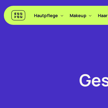
Header
Hautpflege
Makeup
Haar
Sooyou
Hauptnavigation
Ges
Filter anzeigen