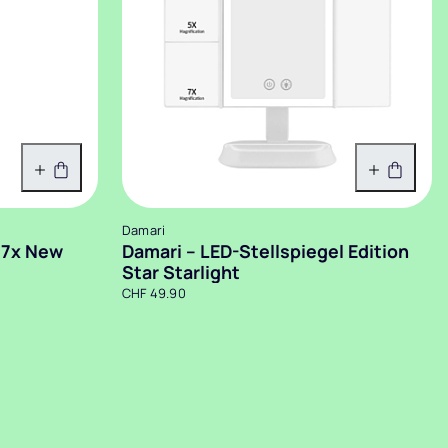
In den Warenkorb
In den 
Damari
x/7x New
Damari – LED-Stellspiegel Edition
Star Starlight
CHF 49.90