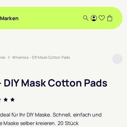
Marken
Suche
Login
Wunschlis
Warenk
res
Whamisa – DIY Mask Cotton Pads
 DIY Mask Cotton Pads
t mit
deal für Ihr DIY Maske. Schnell, einfach und
5,
e Maske selber kreieren. 20 Stück
nd auf