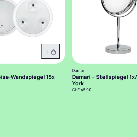
In den Warenkorb
Damari
eise-Wandspiegel 15x
Damari – Stellspiegel 1
York
CHF 45.90