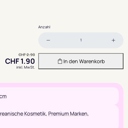
bewertungen
Anzahl
Menge
Meng
verringern
erhöh
CHF
2.90
CHF
1.90
In den Warenkorb
inkl. MwSt.
0cm
reanische Kosmetik
,
Premium Marken
,