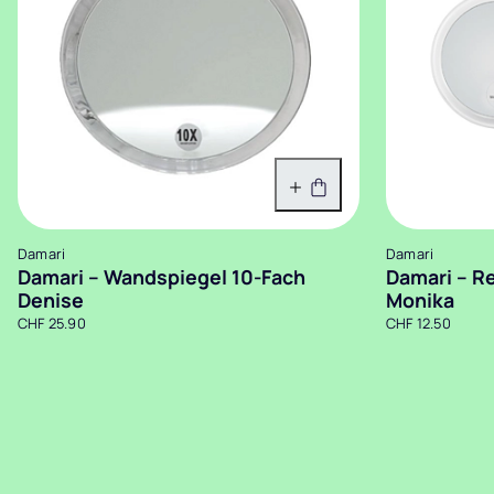
In den Warenkorb
Damari
Damari
Damari – Wandspiegel 10-Fach
Damari – R
Denise
Monika
CHF 25.90
CHF 12.50