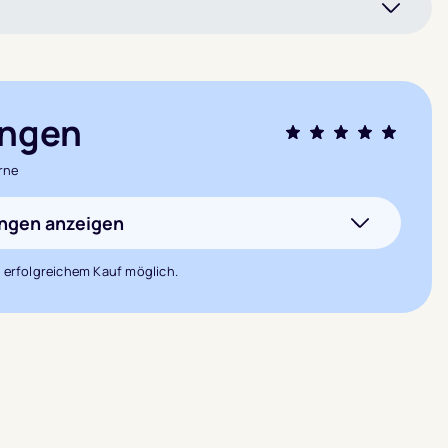
ngen
Bewertet mit
rne
5.0
von 5,
basierend auf
ungen anzeigen
2
 erfolgreichem Kauf möglich.
Kundenbewertunge