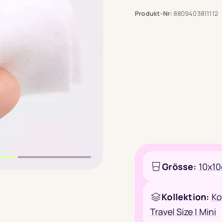
2
Produkt-Nr:
8809403811112
Kunden
Grösse:
10x1
Kollektion:
Ko
Travel Size | Mini