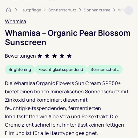
Startseite
Hautpflege
Sonnenschutz
Sonnencreme
Whamisa –
Whamisa
Whamisa – Organic Pear Blossom
Sunscreen
Bewertungen
Bewertet mit
Brightening
Feuchtigkeitsspendend
Sonnenschutz
5.0
von 5,
basierend auf
1
Die Whamisa Organic Flowers Sun Cream SPF 50+
Kundenbewertung
bietet einen hohen mineralischen Sonnenschutz mit
Zinkoxid und kombiniert diesen mit
feuchtigkeitsspendenden, fermentierten
Inhaltsstoffen wie Aloe Vera und Reisextrakt.
Die
Creme zieht schnell ein, hinterlässt keinen fettigen
Film und ist für alle Hauttypen geeignet.