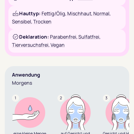
Hauttyp:
Fettig/Ölig
,
Mischhaut
,
Normal
,
Sensibel
,
Trocken
Deklaration:
Parabenfrei
,
Sulfatfrei
,
Tierversuchsfrei
,
Vegan
Anwendung
Morgens
1
2
3
eine kleine Menge
auf Gesicht und
Gesicht und Hals