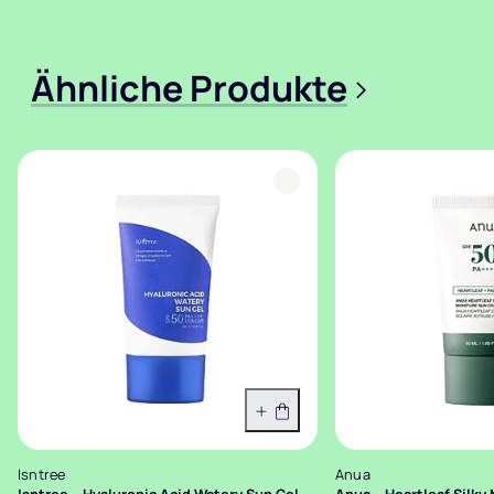
Ähnliche Produkte
>
In den Warenkorb
Isntree
Anua
Isntree – Hyaluronic Acid Watery Sun Gel
Anua – Heartleaf Silky