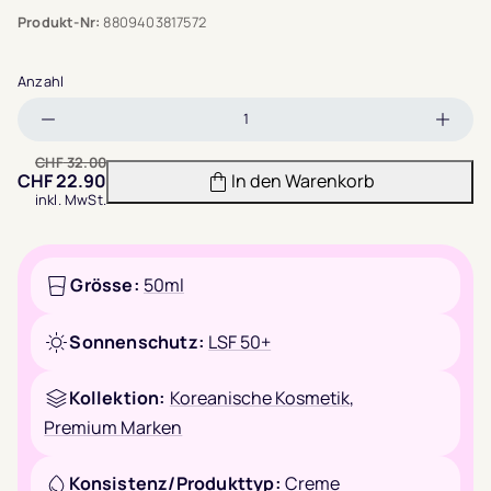
Produkt-Nr:
8809403817572
Anzahl
Menge
Meng
verringern
erhöh
CHF
32.00
CHF
22.90
In den Warenkorb
inkl. MwSt.
Grösse:
50ml
Sonnenschutz:
LSF 50+
Kollektion:
Koreanische Kosmetik
,
Premium Marken
Konsistenz/Produkttyp:
Creme