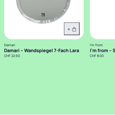
In den Warenkorb
Damari
I'm from
Damari – Wandspiegel 7-Fach Lara
I’m from – 
CHF 22.90
CHF 8.00