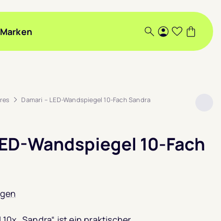
Marken
Suche
Login
Wunschlis
Warenk
res
Damari – LED-Wandspiegel 10-Fach Sandra
LED-Wandspiegel 10-Fach
ngen
10x „Sandra“ ist ein praktischer