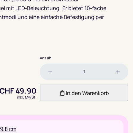
l mit LED-Beleuchtung. Er bietet 10-fache
htmodi und eine einfache Befestigung per
Anzahl
Menge
Meng
verringern
erhöh
CHF
49.90
In den Warenkorb
inkl. MwSt.
19,8 cm