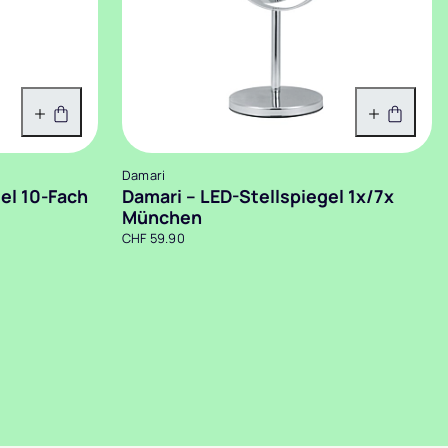
In den Warenkorb
In den 
Damari
el 10-Fach
Damari – LED-Stellspiegel 1x/7x
München
CHF 59.90