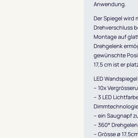
Anwendung.
Der Spiegel wird
Drehverschluss b
Montage auf glat
Drehgelenk ermögl
gewünschte Posi
17,5 cm ist er pla
LED Wandspiegel
– 10x Vergrösser
– 3 LED Lichtfarb
Dimmtechnologi
– ein Saugnapf z
– 360° Drehgelen
– Grösse ø 17,5c