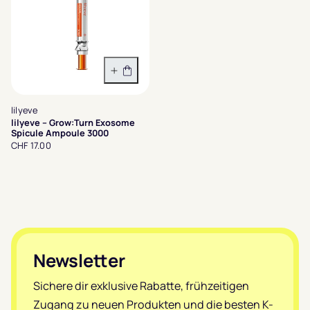
In den Warenkorb
lilyeve
lilyeve – Grow:Turn Exosome
Spicule Ampoule 3000
CHF 17.00
Footer
Newsletter
Sichere dir exklusive Rabatte, frühzeitigen
Zugang zu neuen Produkten und die besten K-