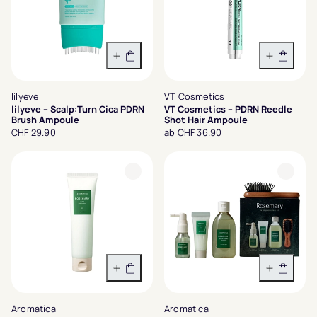
In den Warenkorb
Variant
lilyeve
VT Cosmetics
lilyeve – Scalp:Turn Cica PDRN
VT Cosmetics – PDRN Reedle
Brush Ampoule
Shot Hair Ampoule
CHF 29.90
ab CHF 36.90
In den Warenkorb
In den 
Aromatica
Aromatica