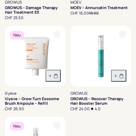
GROWUS
MOEV
GROWUS – Damage Therapy
MOEV – Annurcatin Treatment
Hair Treatment EX
CHF 16.00
18.90
CHF 25.50
Neu
In den Warenkorb
In den 
lilyeve
GROWUS
lilyeve – Grow:Turn Exosome
GROWUS – Recover Therapy
Brush Ampoule – Refill
Hair Booster Serum
CHF 26.90
CHF 24.00
4.0
Neu