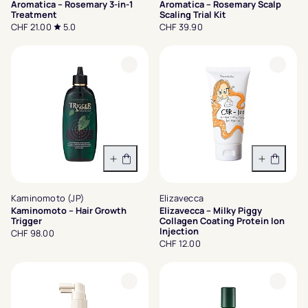
Aromatica – Rosemary 3-in-1
Aromatica – Rosemary Scalp
Treatment
Scaling Trial Kit
CHF 21.00
5.0
CHF 39.90
In den Warenkorb
In den 
Kaminomoto (JP)
Elizavecca
Kaminomoto – Hair Growth
Elizavecca – Milky Piggy
Trigger
Collagen Coating Protein Ion
Injection
CHF 98.00
CHF 12.00