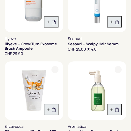
In den Warenkorb
In den 
lilyeve
Seapuri
lilyeve – Grow:Turn Exosome
Seapuri – Scalpy Hair Serum
Brush Ampoule
CHF 25.00
4.0
CHF 29.90
In den Warenkorb
In den 
Elizavecca
Aromatica