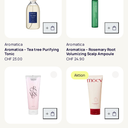
In den Warenkorb
In den 
Aromatica
Aromatica
Aromatica – Tea tree Purifying
Aromatica – Rosemary Root
Tonic
Volumizing Scalp Ampoule
CHF 23.00
CHF 24.90
Aktion
In den Warenkorb
In den 