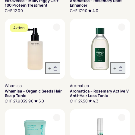
Elizavecca – Milky Piggy CER-
Aromatica – Rosemary Root
100 Protein Treatment
Enhancer
CHF 12.00
CHF 17.90
4.0
Aktion
In den Warenkorb
In den 
Whamisa
Aromatica
Whamisa – Organic Seeds Hair
Aromatica – Rosemary Active V
Scalp Tonic
Anti-Hair Loss Tonic
CHF 27.90
39.90
5.0
CHF 27.50
4.3