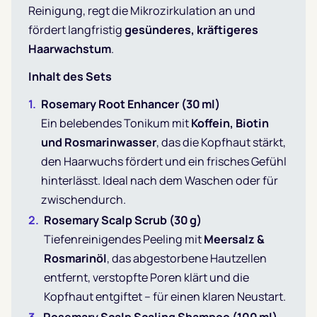
Reinigung, regt die Mikrozirkulation an und
fördert langfristig
gesünderes, kräftigeres
Haarwachstum
.
Inhalt des Sets
Rosemary Root Enhancer (30 ml)
Ein belebendes Tonikum mit
Koffein, Biotin
und Rosmarinwasser
, das die Kopfhaut stärkt,
den Haarwuchs fördert und ein frisches Gefühl
hinterlässt. Ideal nach dem Waschen oder für
zwischendurch.
Rosemary Scalp Scrub (30 g)
Tiefenreinigendes Peeling mit
Meersalz &
Rosmarinöl
, das abgestorbene Hautzellen
entfernt, verstopfte Poren klärt und die
Kopfhaut entgiftet – für einen klaren Neustart.