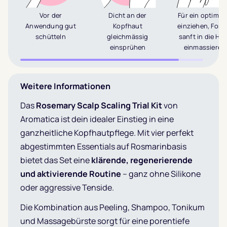
Vor der
Dicht an der
Für ein optimal
Anwendung gut
Kopfhaut
einziehen, Form
schütteln
gleichmässig
sanft in die Ha
einsprühen
einmassieren
Weitere Informationen
Das
Rosemary Scalp Scaling Trial Kit
von
Aromatica ist dein idealer Einstieg in eine
ganzheitliche Kopfhautpflege. Mit vier perfekt
abgestimmten Essentials auf Rosmarinbasis
bietet das Set eine
klärende, regenerierende
und aktivierende Routine
– ganz ohne Silikone
oder aggressive Tenside.
Die Kombination aus Peeling, Shampoo, Tonikum
und Massagebürste sorgt für eine porentiefe