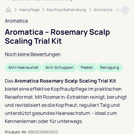
Startseite
Haarpflege
Kopfhautbehandlung
Aromatica – Rosemary 
Aromatica
Aromatica – Rosemary Scalp
Scaling Trial Kit
Noch keine Bewertungen
Anti-Haarausfall
Anti-Schuppen
Peelen
Reinigung
Das
Aromatica Rosemary Scalp Scaling Trial Kit
bietet eine effektive Kopfhautpflege im praktischen
Reiseformat. Mit Rosmarin-Extrakten reinigt, beruhigt
und revitalisiert es die Kopfhaut, reguliert Talg und
unterstützt gesundes Haarwachstum – ideal zum
Kennenlernen oder für unterwegs.
Produkt-Nr:
8809238963963