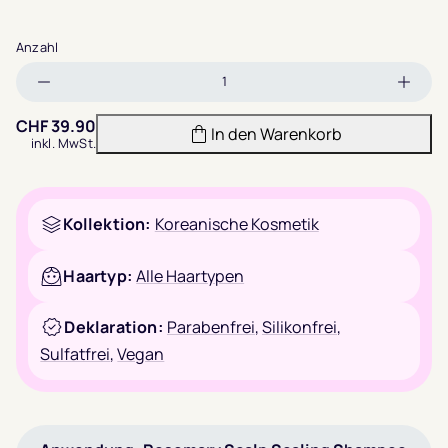
Anzahl
Menge
Meng
verringern
erhöh
CHF
39.90
In den Warenkorb
inkl. MwSt.
Kollektion:
Koreanische Kosmetik
Haartyp:
Alle Haartypen
Deklaration:
Parabenfrei
,
Silikonfrei
,
Sulfatfrei
,
Vegan