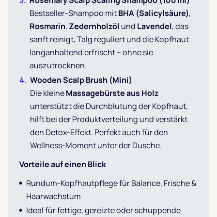
Rosemary Scalp Scaling Shampoo (100 ml)
Bestseller-Shampoo mit
BHA (Salicylsäure)
,
Rosmarin
,
Zedernholzöl
und
Lavendel
, das
sanft reinigt, Talg reguliert und die Kopfhaut
langanhaltend erfrischt – ohne sie
auszutrocknen.
Wooden Scalp Brush (Mini)
Die kleine
Massagebürste aus Holz
unterstützt die Durchblutung der Kopfhaut,
hilft bei der Produktverteilung und verstärkt
den Detox-Effekt. Perfekt auch für den
Wellness-Moment unter der Dusche.
Vorteile auf einen Blick
Rundum-Kopfhautpflege für Balance, Frische &
Haarwachstum
Ideal für fettige, gereizte oder schuppende