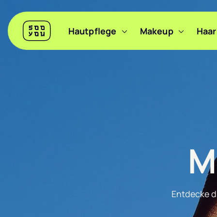
Header
Hautpflege
Makeup
Haar
Sooyou
Hauptnavigation
M
Entdecke d
Filter anzeigen