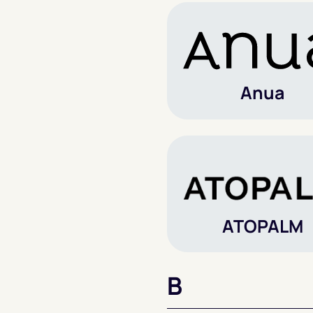
Anua
ATOPALM
B