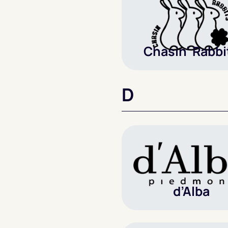
Chasin’ Rabbi
D
d’Alba