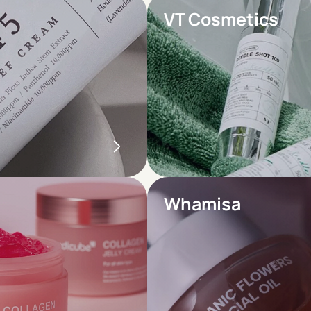
VT Cosmetics
Whamisa