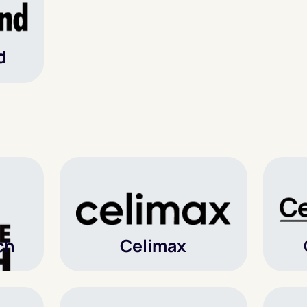
d
ch
Celimax