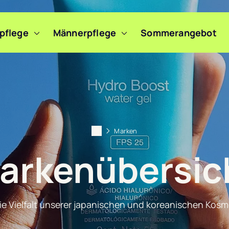
pflege
Männerpflege
Sommerangebot
Marken
arkenübersic
ie Vielfalt unserer japanischen und koreanischen Kosm