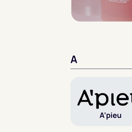
A
A’pieu