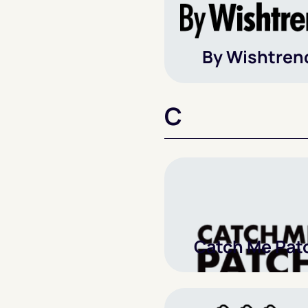
By Wishtren
C
Catch Me Pat