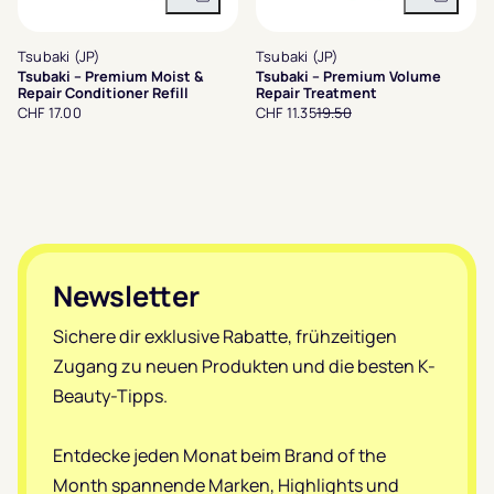
In den Warenkorb
In den 
Tsubaki (JP)
Tsubaki (JP)
Tsubaki – Premium Moist &
Tsubaki – Premium Volume
Repair Conditioner Refill
Repair Treatment
CHF 17.00
CHF 11.35
19.50
Footer
Newsletter
Sichere dir exklusive Rabatte, frühzeitigen
Zugang zu neuen Produkten und die besten K-
Beauty-Tipps.
Entdecke jeden Monat beim Brand of the
Month spannende Marken, Highlights und