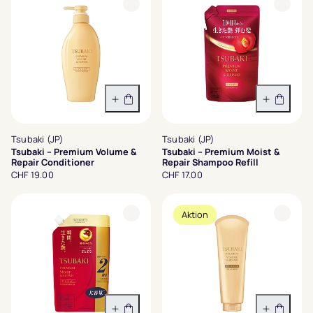
In den Warenkorb
In den 
Tsubaki (JP)
Tsubaki (JP)
Tsubaki – Premium Volume &
Tsubaki – Premium Moist &
Repair Conditioner
Repair Shampoo Refill
CHF 19.00
CHF 17.00
Aktion