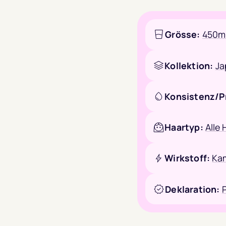
Grösse:
450m
Kollektion:
Ja
Konsistenz/P
Haartyp:
Alle
Wirkstoff:
Kam
Deklaration: