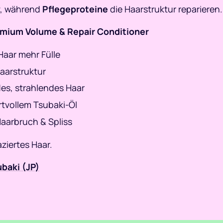
v, während
Pflegeproteine
die Haarstruktur reparieren.
emium Volume & Repair Conditioner
 Haar mehr Fülle
 Haarstruktur
des, strahlendes Haar
rtvollem Tsubaki-Öl
Haarbruch & Spliss
aziertes Haar.
baki (JP)