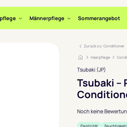
pflege
Männerpflege
Sommerangebot
m Slide wechseln
m Slide wechseln
Zurück zu: Conditioner
Startseite
Haarpflege
Condi
Tsubaki (JP)
Tsubaki –
Condition
Noch keine Bewertu
Elastizität
Feuchtigkei