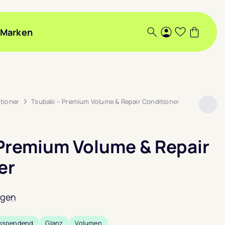
Marken
Suche
Login
Wunschlis
Warenk
tioner
Tsubaki – Premium Volume & Repair Conditioner
 Premium Volume & Repair
er
ngen
tsspendend
Glanz
Volumen