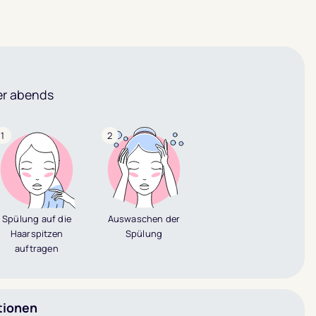
r abends
1
2
Spülung auf die
Auswaschen der
Haarspitzen
Spülung
auftragen
tionen