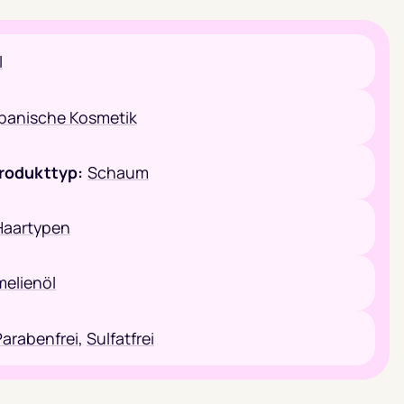
l
panische Kosmetik
rodukttyp:
Schaum
 Haartypen
elienöl
Parabenfrei
,
Sulfatfrei