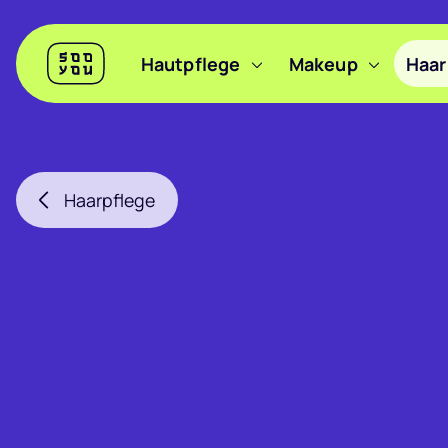
Header
Hautpflege
Makeup
Haar
Sooyou
Hauptnavigation
Haarpflege
Filter anzeigen