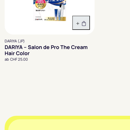
Variante wählen
DARIYA (JP)
DARIYA – Salon de Pro The Cream
Hair Color
ab CHF 25.00
Footer