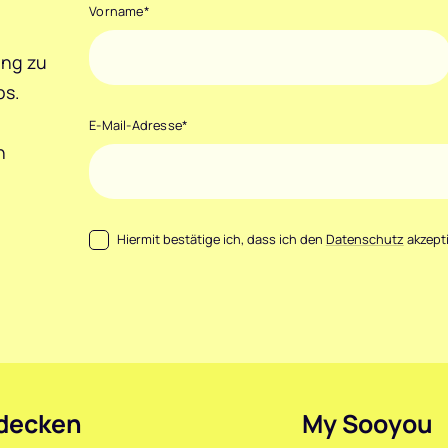
Vorname
*
ang zu
ps.
E-Mail-Adresse
*
h
Datenschutz
*
Hiermit bestätige ich, dass ich den
Datenschutz
akzepti
decken
My Sooyou