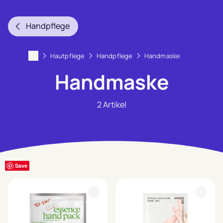
Handpflege
Hautpflege
Handpflege
Handmaske
Handmaske
2
Artikel
Filter anzeigen
Save
Save