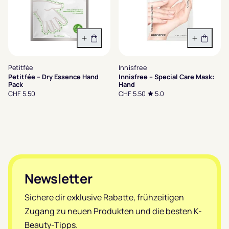
In den Warenkorb
In den 
Petitfée
Innisfree
Petitfée – Dry Essence Hand
Innisfree – Special Care Mask:
Pack
Hand
CHF 5.50
CHF 5.50
5.0
Footer
Newsletter
Sichere dir exklusive Rabatte, frühzeitigen
Zugang zu neuen Produkten und die besten K-
Beauty-Tipps.