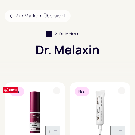
Zur Marken-Übersicht
Dr. Melaxin
Dr. Melaxin
Filter anzeigen
Save
Save
Save
Save
Save
Save
Save
Save
Neu
Neu