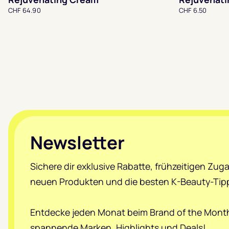
CHF 64.90
CHF 6.50
Footer
Newsletter
Sichere dir exklusive Rabatte, frühzeitigen Zug
neuen Produkten und die besten K-Beauty-Tip
Entdecke jeden Monat beim Brand of the Mont
spannende Marken, Highlights und Deals!