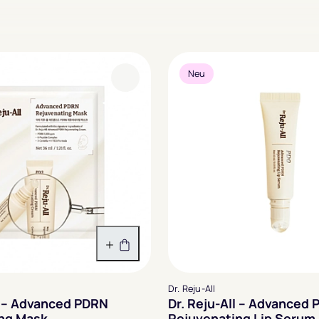
Neu
In den Warenkorb
Dr. Reju-All
ll – Advanced PDRN
Dr. Reju-All – Advanced
ng Mask
Rejuvenating Lip Serum