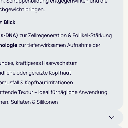
dern, Schuppenbildung entgegenwirken und die
ichgewicht bringen.
n Blick
hs-DNA)
zur Zellregeneration & Follikel-Stärkung
nologie
zur tiefenwirksamen Aufnahme der
sundes, kräftigeres Haarwachstum
ndliche oder gereizte Kopfhaut
rausfall & Kopfhautirritationen
fettende Textur – ideal für tägliche Anwendung
nen, Sulfaten & Silikonen