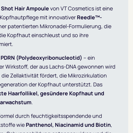
 Shot Hair Ampoule
von VT Cosmetics ist eine
Kopfhautpflege mit innovativer
Reedle™-
ner patentierten Mikronadel-Formulierung, die
n die Kopfhaut einschleust und so ihre
miert.
t
PDRN (Polydeoxyribonucleotid)
– ein
der Wirkstoff, der aus Lachs-DNA gewonnen wird
ie Zellaktivität fördert, die Mikrozirkulation
egeneration der Kopfhaut unterstützt. Das
te Haarfollikel, gesündere Kopfhaut und
aarwachstum
.
 Formel durch feuchtigkeitsspendende und
stoffe wie
Panthenol, Niacinamid und Biotin
,