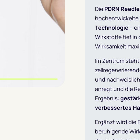
Die
PDRN Reedle
hochentwickelte 
Technologie
– ei
Wirkstoffe tief i
Wirksamkeit maxi
Im Zentrum steh
zellregenerieren
und nachweislich d
anregt und die R
Ergebnis:
gestärk
verbessertes H
Ergänzt wird die
beruhigende Wirk