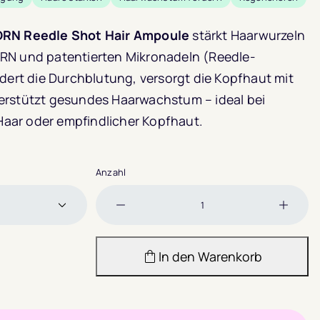
DRN Reedle Shot Hair Ampoule
stärkt Haarwurzeln
RN und patentierten Mikronadeln (Reedle-
rdert die Durchblutung, versorgt die Kopfhaut mit
erstützt gesundes Haarwachstum – ideal bei
ar oder empfindlicher Kopfhaut.
Anzahl
Menge
Meng
verringern
erhöh
In den Warenkorb