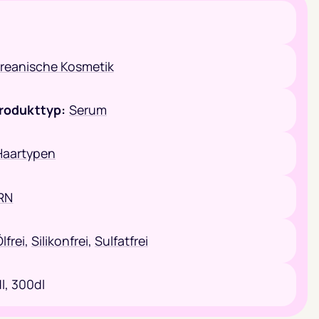
reanische Kosmetik
rodukttyp:
Serum
 Haartypen
RN
lfrei
,
Silikonfrei
,
Sulfatfrei
l,
300dl