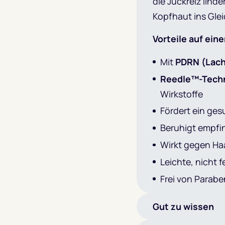
die Juckreiz lin
Kopfhaut ins Gle
Vorteile auf eine
Mit
PDRN (Lac
Reedle™-Tech
Wirkstoffe
Fördert ein ge
Beruhigt empfi
Wirkt gegen Haa
Leichte, nicht 
Frei von Parabe
Gut zu wissen