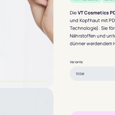
Die
VT Cosmetics P
und Kopfhaut mit PD
Technologie). Sie fö
Nährstoffen und unt
dünner werdendem Ha
Variante
m Slide wechseln
m Slide wechseln
m Slide wechseln