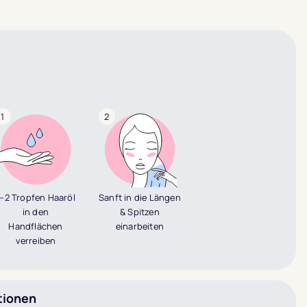
1
2
1–2 Tropfen Haaröl
Sanft in die Längen
in den
& Spitzen
Handflächen
einarbeiten
verreiben
tionen