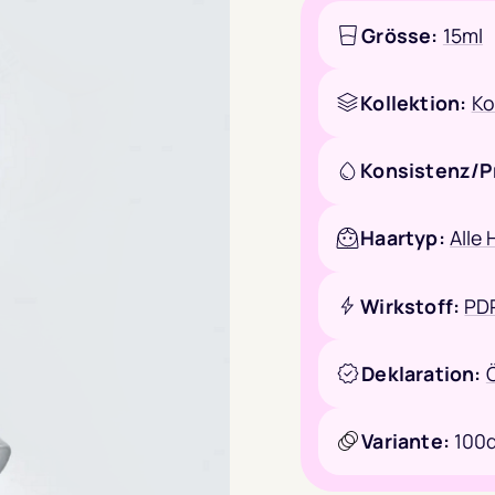
Grösse:
15ml
Kollektion:
Ko
Konsistenz/P
Haartyp:
Alle
Wirkstoff:
PD
Deklaration:
Ö
Variante:
100d