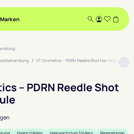
Marken
Suche
Login
Wunschlis
Warenk
handlung
hautbehandlung
VT Cosmetics – PDRN Reedle Shot Hair Ampoule
ics – PDRN Reedle Shot
ule
ngen
igung
Haare stärken
Haarwachstum fördern
Regenerieren