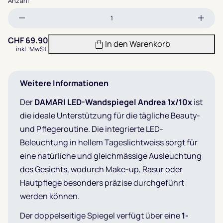
Anzahl
Menge
Meng
verringern
erhöh
CHF
69.90
In den Warenkorb
inkl. MwSt.
Weitere Informationen
Der
DAMARI LED-Wandspiegel Andrea 1x/10x
ist
die ideale Unterstützung für die tägliche Beauty-
und Pflegeroutine. Die integrierte LED-
Beleuchtung in hellem Tageslichtweiss sorgt für
eine natürliche und gleichmässige Ausleuchtung
des Gesichts, wodurch Make-up, Rasur oder
Hautpflege besonders präzise durchgeführt
werden können.
Der doppelseitige Spiegel verfügt über eine
1-