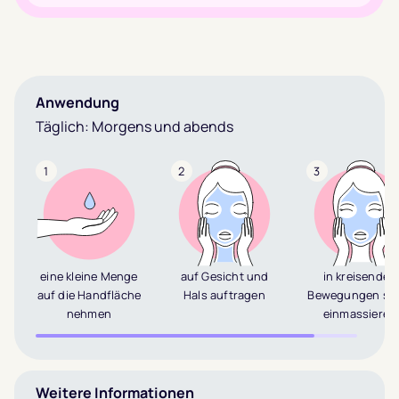
Anwendung
Täglich: Morgens und abends
1
2
3
eine kleine Menge
auf Gesicht und
in kreisenden
auf die Handfläche
Hals auftragen
Bewegungen san
nehmen
einmassieren
Weitere Informationen