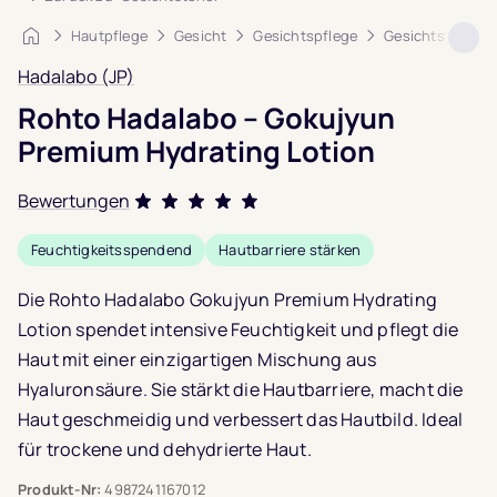
Startseite
Hautpflege
Gesicht
Gesichtspflege
Gesichtstoner
Hadalabo (JP)
Rohto Hadalabo – Gokujyun
Premium Hydrating Lotion
Bewertungen
Bewertet mit
Feuchtigkeitsspendend
Hautbarriere stärken
4.7
von 5,
basierend auf
Die Rohto Hadalabo Gokujyun Premium Hydrating
3
Lotion spendet intensive Feuchtigkeit und pflegt die
Kundenbewertungen
Haut mit einer einzigartigen Mischung aus
Hyaluronsäure. Sie stärkt die Hautbarriere, macht die
Haut geschmeidig und verbessert das Hautbild. Ideal
für trockene und dehydrierte Haut.
Produkt-Nr:
4987241167012