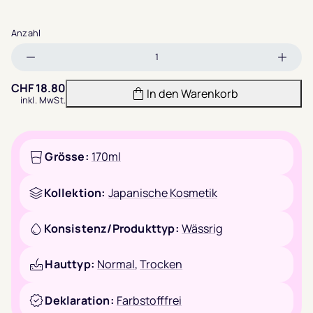
Anzahl
Menge
Meng
verringern
erhöh
CHF
18.80
In den Warenkorb
inkl. MwSt.
Grösse:
170ml
Kollektion:
Japanische Kosmetik
Konsistenz/Produkttyp:
Wässrig
Hauttyp:
Normal
,
Trocken
Deklaration:
Farbstofffrei