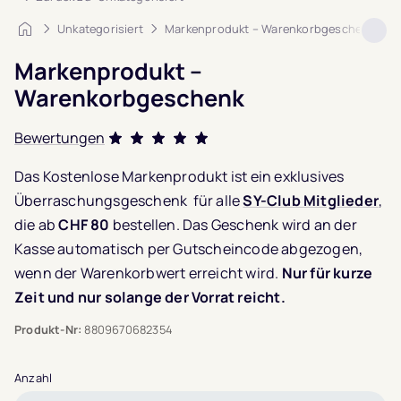
Startseite
Unkategorisiert
Markenprodukt – Warenkorbgeschenk
Markenprodukt –
Warenkorbgeschenk
Bewertungen
Bewertet mit
Das Kostenlose Markenprodukt
ist ein exklusives
5.0
von 5,
Überraschungsgeschenk für alle
SY-Club Mitglieder
,
basierend auf
2
die ab
CHF 80
bestellen. Das Geschenk wird an der
Kundenbewertungen
Kasse automatisch per Gutscheincode abgezogen,
wenn der Warenkorbwert erreicht wird.
Nur für kurze
Zeit und nur solange der Vorrat reicht.
Produkt-Nr:
8809670682354
Anzahl