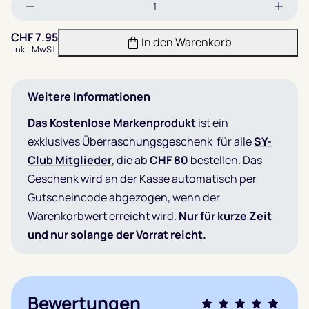
Menge
Meng
verringern
erhöh
CHF
7.95
In den Warenkorb
inkl. MwSt.
Weitere Informationen
Das Kostenlose Markenprodukt
ist ein
exklusives Überraschungsgeschenk für alle
SY-
Club Mitglieder
, die ab
CHF 80
bestellen. Das
Geschenk wird an der Kasse automatisch per
Gutscheincode abgezogen, wenn der
Warenkorbwert erreicht wird.
Nur für kurze Zeit
und nur solange der Vorrat reicht.
Bewertungen