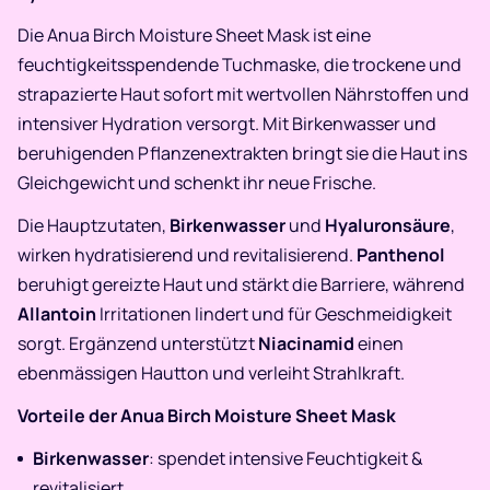
Die Anua Birch Moisture Sheet Mask ist eine
feuchtigkeitsspendende Tuchmaske, die trockene und
strapazierte Haut sofort mit wertvollen Nährstoffen und
intensiver Hydration versorgt. Mit Birkenwasser und
beruhigenden Pflanzenextrakten bringt sie die Haut ins
Gleichgewicht und schenkt ihr neue Frische.
Die Hauptzutaten,
Birkenwasser
und
Hyaluronsäure
,
wirken hydratisierend und revitalisierend.
Panthenol
beruhigt gereizte Haut und stärkt die Barriere, während
Allantoin
Irritationen lindert und für Geschmeidigkeit
sorgt. Ergänzend unterstützt
Niacinamid
einen
ebenmässigen Hautton und verleiht Strahlkraft.
Vorteile der Anua Birch Moisture Sheet Mask
Birkenwasser
: spendet intensive Feuchtigkeit &
revitalisiert