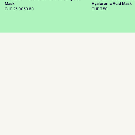
Mask
Hyaluronic Acid Mask
CHF 23.90
30.80
CHF 3.50