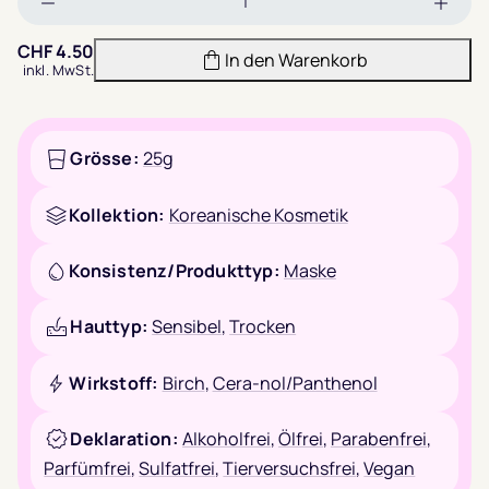
Menge
Meng
verringern
erhöh
CHF
4.50
In den Warenkorb
inkl. MwSt.
Grösse:
25g
Kollektion:
Koreanische Kosmetik
Konsistenz/Produkttyp:
Maske
Hauttyp:
Sensibel
,
Trocken
Wirkstoff:
Birch
,
Cera-nol/Panthenol
Deklaration:
Alkoholfrei
,
Ölfrei
,
Parabenfrei
,
Parfümfrei
,
Sulfatfrei
,
Tierversuchsfrei
,
Vegan