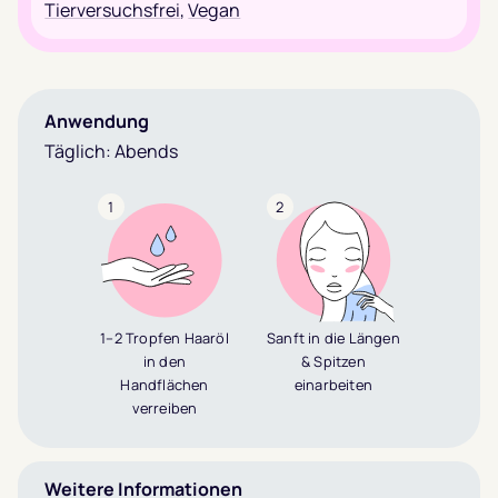
Tierversuchsfrei
,
Vegan
Anwendung
Täglich: Abends
1
2
1–2 Tropfen Haaröl
Sanft in die Längen
in den
& Spitzen
Handflächen
einarbeiten
verreiben
Weitere Informationen