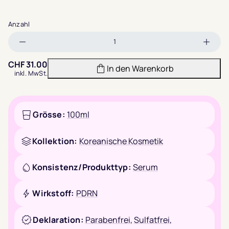
Anzahl
Menge
Meng
verringern
erhöh
CHF
31.00
In den Warenkorb
inkl. MwSt.
Grösse:
100ml
Kollektion:
Koreanische Kosmetik
Konsistenz/Produkttyp:
Serum
Wirkstoff:
PDRN
Deklaration:
Parabenfrei
,
Sulfatfrei
,