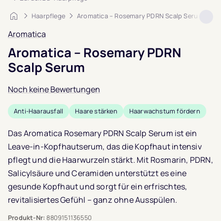
Startseite
Haarpflege
Aromatica – Rosemary PDRN Scalp Serum
Aromatica
Aromatica – Rosemary PDRN
Scalp Serum
Noch keine Bewertungen
Anti-Haarausfall
Haare stärken
Haarwachstum fördern
Das Aromatica Rosemary PDRN Scalp Serum ist ein
Leave-in-Kopfhautserum, das die Kopfhaut intensiv
pflegt und die Haarwurzeln stärkt. Mit Rosmarin, PDRN,
Salicylsäure und Ceramiden unterstützt es eine
gesunde Kopfhaut und sorgt für ein erfrischtes,
revitalisiertes Gefühl – ganz ohne Ausspülen.
Produkt-Nr:
8809151136550