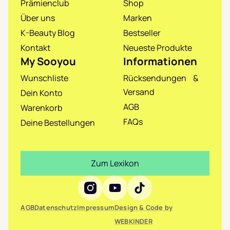
Prämienclub
Shop
Über uns
Marken
K-Beauty Blog
Bestseller
Kontakt
Neueste Produkte
My Sooyou
Informationen
Wunschliste
Rücksendungen &
Versand
Dein Konto
AGB
Warenkorb
FAQs
Deine Bestellungen
Zum Lexikon
Social Media
AGB
Datenschutz
Impressum
Design & Code by
WEBKINDER