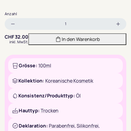
Anzahl
Menge
Meng
verringern
erhöh
CHF
32.00
In den Warenkorb
inkl. MwSt.
Grösse:
100ml
Kollektion:
Koreanische Kosmetik
Konsistenz/Produkttyp:
Öl
Hauttyp:
Trocken
Deklaration:
Parabenfrei
,
Silikonfrei
,