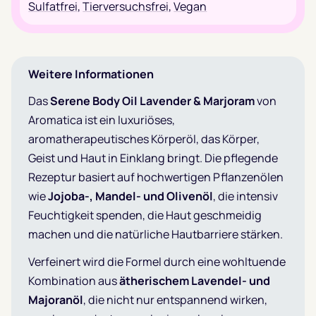
Sulfatfrei
,
Tierversuchsfrei
,
Vegan
Weitere Informationen
Das
Serene Body Oil Lavender & Marjoram
von
Aromatica ist ein luxuriöses,
aromatherapeutisches Körperöl, das Körper,
Geist und Haut in Einklang bringt. Die pflegende
Rezeptur basiert auf hochwertigen Pflanzenölen
wie
Jojoba-, Mandel- und Olivenöl
, die intensiv
Feuchtigkeit spenden, die Haut geschmeidig
machen und die natürliche Hautbarriere stärken.
Verfeinert wird die Formel durch eine wohltuende
Kombination aus
ätherischem Lavendel- und
Majoranöl
, die nicht nur entspannend wirken,