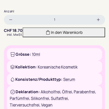
Anzahl
Menge
Meng
verringern
erhöh
CHF
18.70
In den Warenkorb
inkl. MwSt.
Grösse:
10ml
Kollektion:
Koreanische Kosmetik
Konsistenz/Produkttyp:
Serum
Deklaration:
Alkoholfrei
,
Ölfrei
,
Parabenfrei
,
Parfümfrei
,
Silikonfrei
,
Sulfatfrei
,
Tierversuchsfrei
,
Vegan