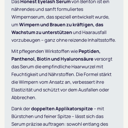
Das
Honest Eyelash Serum
von Benton ist ein
nährendes und sanft formuliertes
Wimpernserum, das speziell entwickelt wurde,
um
Wimpern und Brauen zu kräftigen, das
Wachstum zu unterstützen
und Haarausfall
vorzubeugen – ganz ohne reizende Inhaltsstoffe.
Mit pflegenden Wirkstoffen wie
Peptiden,
Panthenol, Biotin und Hyaluronsäure
versorgt
das Serum die empfindliche Haarwurzel mit
Feuchtigkeit und Nährstoffen. Die Formel stärkt
die Wimpern vom Ansatz an, verbessert ihre
Elastizität und schützt vor dem Ausfallen oder
Abbrechen.
Dank der
doppelten Applikatorspitze
– mit
Bürstchen und feiner Spitze – lässt sich das
Serum präzise auftragen: sowohl entlang des