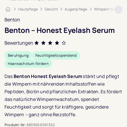
Startseite
Hautpflege
Gesicht
Augenpflege
Wimpern Serum
Benton
Benton – Honest Eyelash Serum
Bewertungen
Bewertet mit
Beruhigung
Feuchtigkeitsspendend
4.0
von 5,
Haarwachstum fördern
basierend
auf
1
Das
Benton Honest Eyelash Serum
stärkt und pflegt
Kundenbewertung
die Wimpern mit nährenden Inhaltsstoffen wie
Peptiden, Biotin und pflanzlichen Extrakten. Es fördert
das natürliche Wimpernwachstum, spendet
Feuchtigkeit und sorgt für kräftigere, gesündere
Wimpern – ganz ohne Reizstoffe.
Produkt-Nr:
8809566991362