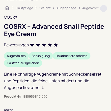
Startseite
Hautpflege
Gesicht
Augenpflege
Augencreme
CO
COSRX
COSRX – Advanced Snail Peptide
Eye Cream
Bewertungen
Bewertet mit
Augenfalten
Beruhigung
Hautbarriere stärken
5.0
von 5,
Hautton ausgleichen
basierend auf
3
Kundenbewertungen
Eine reichhaltige Augencreme mit Schneckensekret
und Peptiden, die feine Linien mildert und die
Augenpartie aufhellt.
Produkt-Nr:
8809598451070
Anzahl