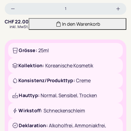
Menge
Meng
verringern
erhöh
CHF
22.00
In den Warenkorb
inkl. MwSt.
Grösse:
25ml
Kollektion:
Koreanische Kosmetik
Konsistenz/Produkttyp:
Creme
Hauttyp:
Normal
,
Sensibel
,
Trocken
Wirkstoff:
Schneckenschleim
Deklaration:
Alkoholfrei
,
Ammoniakfrei
,