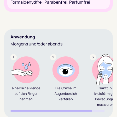
Formaldehydfrei
,
Parabenfrei
,
Parfümfrei
Anwendung
Morgens und/oder abends
1
2
3
eine kleine Menge
Die Creme im
sanft in
auf den Finger
Augenbereich
kreisförmigen
nehmen
verteilen
Bewegungen
massieren