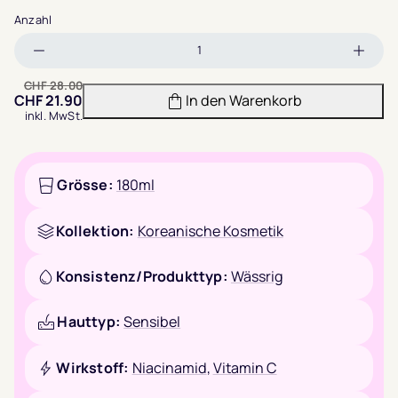
Anzahl
Menge
Meng
verringern
erhöh
CHF
28.00
CHF
21.90
In den Warenkorb
inkl. MwSt.
Grösse:
180ml
Kollektion:
Koreanische Kosmetik
Konsistenz/Produkttyp:
Wässrig
Hauttyp:
Sensibel
Wirkstoff:
Niacinamid
,
Vitamin C