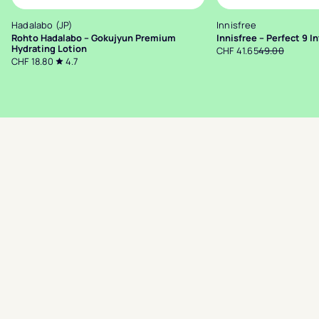
Hadalabo (JP)
Innisfree
Rohto Hadalabo – Gokujyun Premium
Innisfree – Perfect 9 I
Hydrating Lotion
CHF 41.65
49.00
CHF 18.80
4.7