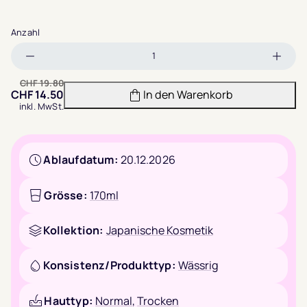
Anzahl
Menge
Meng
verringern
erhöh
CHF
19.80
CHF
14.50
In den Warenkorb
inkl. MwSt.
Ablaufdatum:
20.12.2026
Grösse:
170ml
Kollektion:
Japanische Kosmetik
Konsistenz/Produkttyp:
Wässrig
Hauttyp:
Normal
,
Trocken