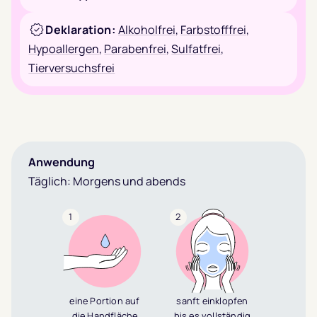
Deklaration:
Alkoholfrei
,
Farbstofffrei
,
Hypoallergen
,
Parabenfrei
,
Sulfatfrei
,
Tierversuchsfrei
Anwendung
Täglich: Morgens und abends
1
2
eine Portion auf
sanft einklopfen
die Handfläche
bis es vollständig