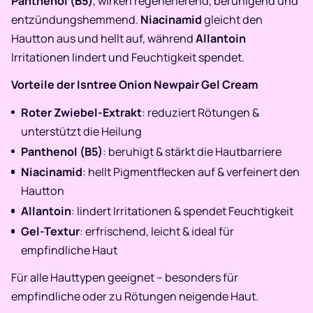
Panthenol (B5)
, wirken regenerierend, beruhigend und
entzündungshemmend.
Niacinamid
gleicht den
Hautton aus und hellt auf, während
Allantoin
Irritationen lindert und Feuchtigkeit spendet.
Vorteile der Isntree Onion Newpair Gel Cream
Roter Zwiebel-Extrakt
: reduziert Rötungen &
unterstützt die Heilung
Panthenol (B5)
: beruhigt & stärkt die Hautbarriere
Niacinamid
: hellt Pigmentflecken auf & verfeinert den
Hautton
Allantoin
: lindert Irritationen & spendet Feuchtigkeit
Gel-Textur
: erfrischend, leicht & ideal für
empfindliche Haut
Für alle Hauttypen geeignet – besonders für
empfindliche oder zu Rötungen neigende Haut.