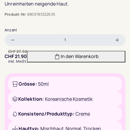
Unreinheiten neigende Haut.
Produkt-Nr:
8809783322635
Anzahl
Menge
Meng
verringern
erhöh
CHF
27.50
CHF
21.90
In den Warenkorb
inkl. MwSt.
Grösse:
50ml
Kollektion:
Koreanische Kosmetik
Konsistenz/Produkttyp:
Creme
Hauttyp:
Mischhaut
,
Normal
,
Trocken