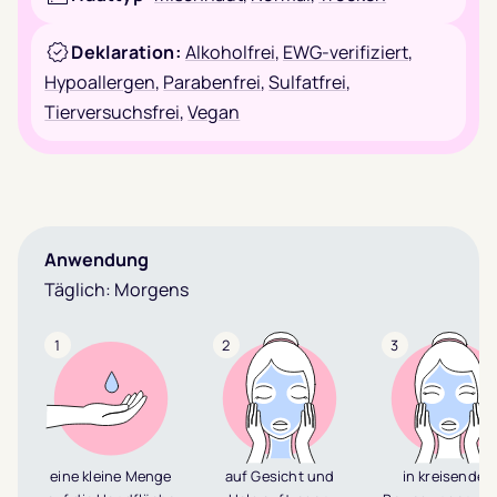
Deklaration:
Alkoholfrei
,
EWG-verifiziert
,
Hypoallergen
,
Parabenfrei
,
Sulfatfrei
,
Tierversuchsfrei
,
Vegan
Anwendung
Täglich: Morgens
1
2
3
eine kleine Menge
auf Gesicht und
in kreisenden