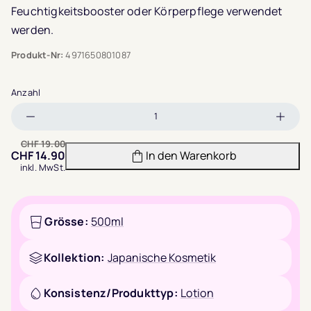
Feuchtigkeitsbooster oder Körperpflege verwendet
werden.
Produkt-Nr:
4971650801087
Anzahl
Menge
Meng
verringern
erhöh
CHF
19.00
CHF
14.90
In den Warenkorb
inkl. MwSt.
Grösse:
500ml
Kollektion:
Japanische Kosmetik
Konsistenz/Produkttyp:
Lotion