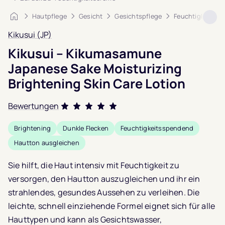
Startseite
Hautpflege
Gesicht
Gesichtspflege
Feuchtigkeitscr
Kikusui (JP)
Kikusui – Kikumasamune
Japanese Sake Moisturizing
Brightening Skin Care Lotion
Bewertungen
Bewertet mit
Brightening
Dunkle Flecken
Feuchtigkeitsspendend
5.0
von 5,
Hautton ausgleichen
basierend auf
1
Kundenbewertung
Sie hilft, die Haut intensiv mit Feuchtigkeit zu
versorgen, den Hautton auszugleichen und ihr ein
strahlendes, gesundes Aussehen zu verleihen. Die
leichte, schnell einziehende Formel eignet sich für alle
Hauttypen und kann als Gesichtswasser,