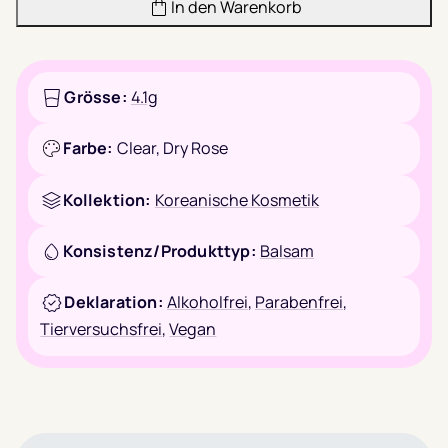
In den Warenkorb
Grösse:
4.1g
Farbe:
Clear,
Dry Rose
Kollektion:
Koreanische Kosmetik
Konsistenz/Produkttyp:
Balsam
Deklaration:
Alkoholfrei
,
Parabenfrei
,
Tierversuchsfrei
,
Vegan