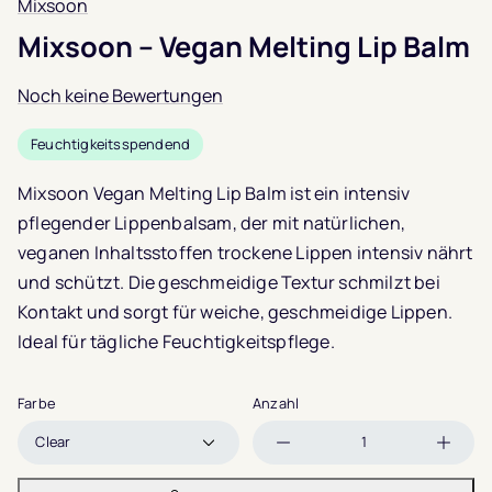
Mixsoon
Mixsoon – Vegan Melting Lip Balm
Noch keine Bewertungen
Feuchtigkeitsspendend
Mixsoon Vegan Melting Lip Balm ist ein intensiv
pflegender Lippenbalsam, der mit natürlichen,
veganen Inhaltsstoffen trockene Lippen intensiv nährt
und schützt. Die geschmeidige Textur schmilzt bei
Kontakt und sorgt für weiche, geschmeidige Lippen.
Ideal für tägliche Feuchtigkeitspflege.
Farbe
Anzahl
Menge
Meng
verringern
erhöh