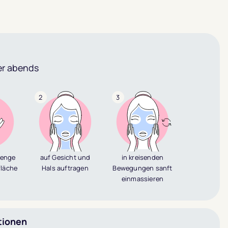
r abends
2
3
Menge
auf Gesicht und
in kreisenden
fläche
Hals auftragen
Bewegungen sanft
n
einmassieren
tionen