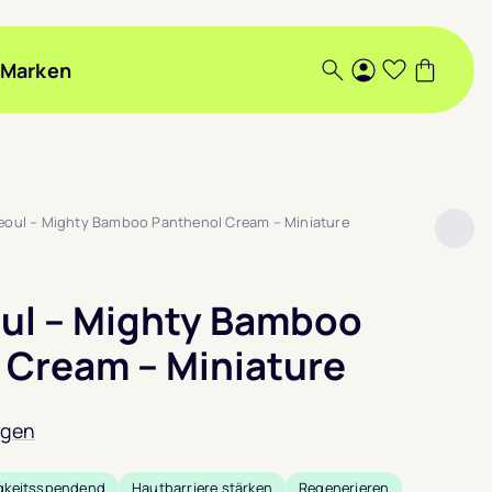
Marken
Suche
Login
Wunschlis
Warenk
Seoul – Mighty Bamboo Panthenol Cream – Miniature
oul – Mighty Bamboo
 Cream – Miniature
ngen
gkeitsspendend
Hautbarriere stärken
Regenerieren