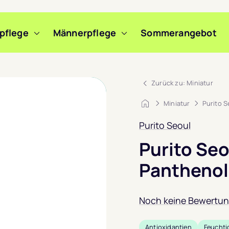
pflege
Männerpflege
Sommerangebot
m Slide wechseln
m Slide wechseln
Zurück zu: Miniatur
Startseite
Miniatur
Purito 
Purito Seoul
Purito Se
Panthenol
Noch keine Bewertu
Antioxidantien
Feuchti