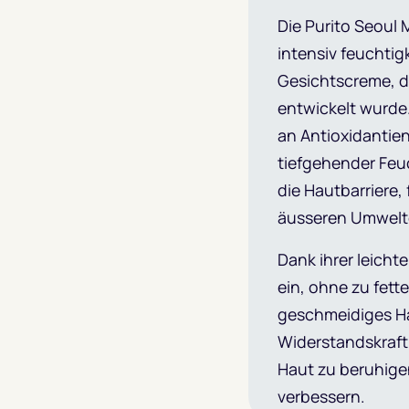
Die Purito Seoul
intensiv feuchti
Gesichtscreme, di
entwickelt wurde.
an Antioxidantie
tiefgehender Feuc
die Hautbarriere,
äusseren Umwelte
Dank ihrer leicht
ein, ohne zu fette
geschmeidiges Ha
Widerstandskraft 
Haut zu beruhigen
verbessern.