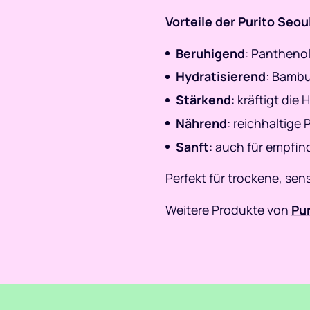
Vorteile der Purito Se
Beruhigend
: Panthenol 
Hydratisierend
: Bambu
Stärkend
: kräftigt die
Nährend
: reichhaltige
Sanft
: auch für empfin
Perfekt für trockene, sen
Weitere Produkte von
Pur