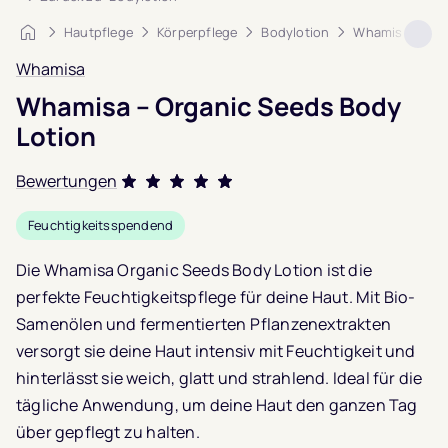
Startseite
Hautpflege
Körperpflege
Bodylotion
Whamisa – Org
Whamisa
Whamisa – Organic Seeds Body
Lotion
Bewertungen
Bewertet mit
Feuchtigkeitsspendend
5.0
von 5,
basierend auf
2
Die Whamisa Organic Seeds Body Lotion ist die
Kundenbewertungen
perfekte Feuchtigkeitspflege für deine Haut. Mit Bio-
Samenölen und fermentierten Pflanzenextrakten
versorgt sie deine Haut intensiv mit Feuchtigkeit und
hinterlässt sie weich, glatt und strahlend. Ideal für die
tägliche Anwendung, um deine Haut den ganzen Tag
über gepflegt zu halten.