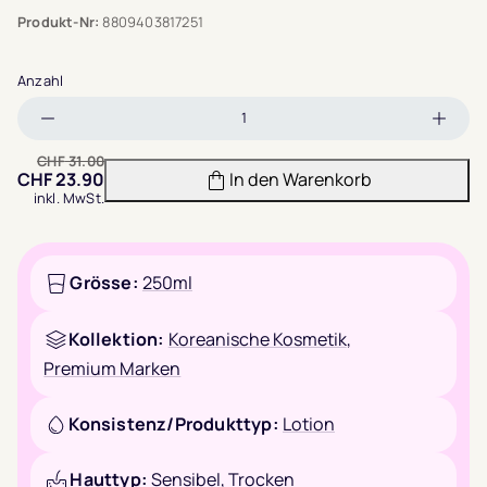
Produkt-Nr:
8809403817251
Anzahl
Menge
Meng
verringern
erhöh
CHF
31.00
CHF
23.90
In den Warenkorb
inkl. MwSt.
Grösse:
250ml
Kollektion:
Koreanische Kosmetik
,
Premium Marken
Konsistenz/Produkttyp:
Lotion
Hauttyp:
Sensibel
,
Trocken