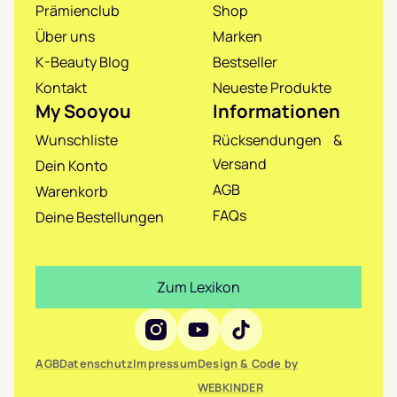
Prämienclub
Shop
Über uns
Marken
K-Beauty Blog
Bestseller
Kontakt
Neueste Produkte
My Sooyou
Informationen
Wunschliste
Rücksendungen &
Versand
Dein Konto
AGB
Warenkorb
FAQs
Deine Bestellungen
Zum Lexikon
Social Media
AGB
Datenschutz
Impressum
Design & Code by
WEBKINDER