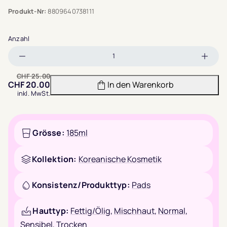
Produkt-Nr:
8809640738111
Anzahl
Menge
Meng
verringern
erhöh
CHF
25.00
CHF
20.00
In den Warenkorb
inkl. MwSt.
Grösse:
185ml
Kollektion:
Koreanische Kosmetik
Konsistenz/Produkttyp:
Pads
Hauttyp:
Fettig/Ölig
,
Mischhaut
,
Normal
,
Sensibel
,
Trocken