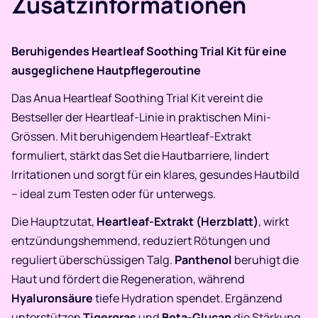
Zusatzinformationen
Beruhigendes Heartleaf Soothing Trial Kit für eine
ausgeglichene Hautpflegeroutine
Das Anua Heartleaf Soothing Trial Kit vereint die
Bestseller der Heartleaf-Linie in praktischen Mini-
Grössen. Mit beruhigendem Heartleaf-Extrakt
formuliert, stärkt das Set die Hautbarriere, lindert
Irritationen und sorgt für ein klares, gesundes Hautbild
– ideal zum Testen oder für unterwegs.
Die Hauptzutat,
Heartleaf-Extrakt (Herzblatt)
, wirkt
entzündungshemmend, reduziert Rötungen und
reguliert überschüssigen Talg.
Panthenol
beruhigt die
Haut und fördert die Regeneration, während
Hyaluronsäure
tiefe Hydration spendet. Ergänzend
unterstützen
Tigergras
und
Beta-Glucan
die Stärkung