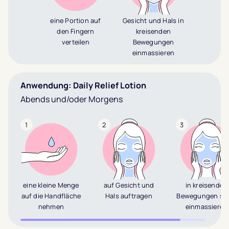
eine Portion auf
Gesicht und Hals in
den Fingern
kreisenden
verteilen
Bewegungen
einmassieren
Anwendung: Daily Relief Lotion
Abends und/oder Morgens
1
2
3
eine kleine Menge
auf Gesicht und
in kreisenden
auf die Handfläche
Hals auftragen
Bewegungen san
nehmen
einmassieren