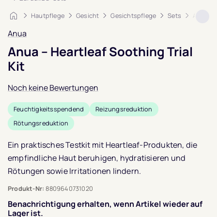
Startseite
Hautpflege
Gesicht
Gesichtspflege
Sets
Anua – H
Anua
Anua – Heartleaf Soothing Trial
Kit
Noch keine Bewertungen
Feuchtigkeitsspendend
Reizungsreduktion
Rötungsreduktion
Ein praktisches Testkit mit Heartleaf-Produkten, die
empfindliche Haut beruhigen, hydratisieren und
Rötungen sowie Irritationen lindern.
Produkt-Nr:
8809640731020
Benachrichtigung erhalten, wenn Artikel wieder auf
Lager ist.