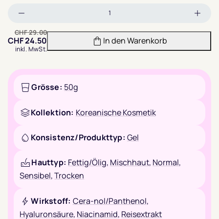
Menge
Meng
verringern
erhöh
CHF
29.00
CHF
24.50
In den Warenkorb
inkl. MwSt.
Grösse:
50g
Kollektion:
Koreanische Kosmetik
Konsistenz/Produkttyp:
Gel
Hauttyp:
Fettig/Ölig
,
Mischhaut
,
Normal
,
Sensibel
,
Trocken
Wirkstoff:
Cera-nol/Panthenol
,
Hyaluronsäure
,
Niacinamid
,
Reisextrakt