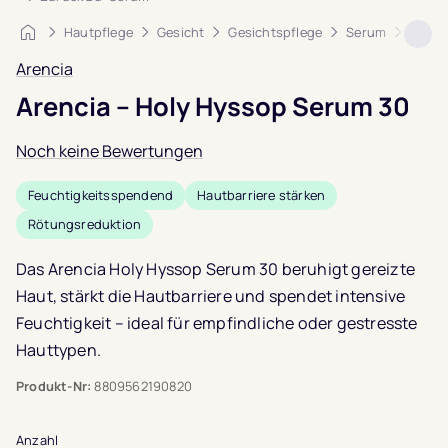
Startseite
Hautpflege
Gesicht
Gesichtspflege
Serum
Arenc
Arencia
Arencia – Holy Hyssop Serum 30
Noch keine Bewertungen
Feuchtigkeitsspendend
Hautbarriere stärken
Rötungsreduktion
Das Arencia Holy Hyssop Serum 30 beruhigt gereizte
Haut, stärkt die Hautbarriere und spendet intensive
Feuchtigkeit – ideal für empfindliche oder gestresste
Hauttypen.
Produkt-Nr:
8809562190820
Anzahl