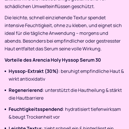
schädlichen Umwelteinflüssen geschützt.
Die leichte, schnell einziehende Textur spendet
intensive Feuchtigkeit, ohne zu kleben, und eignet sich
ideal für die tägliche Anwendung – morgens und
abends. Besonders bei empfindlicher oder gestresster
Haut entfaltet das Serum seine volle Wirkung.
Vorteile des Arencia Holy Hyssop Serum 30
Hyssop-Extrakt (30%)
: beruhigt empfindliche Haut &
wirkt antioxidativ
Regenerierend
: unterstützt die Hautheilung & stärkt
die Hautbarriere
Feuchtigkeitsspendend
: hydratisiert tiefenwirksam
& beugt Trockenheit vor
Leichte Textur
: zieht schnell ein & hinterlässt ein