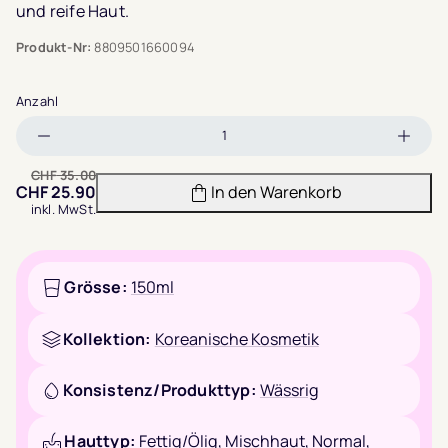
und reife Haut.
Produkt-Nr:
8809501660094
Anzahl
Menge
Meng
verringern
erhöh
CHF
35.00
CHF
25.90
In den Warenkorb
inkl. MwSt.
Grösse:
150ml
Kollektion:
Koreanische Kosmetik
Konsistenz/Produkttyp:
Wässrig
Hauttyp:
Fettig/Ölig
,
Mischhaut
,
Normal
,