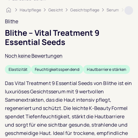
Startseite
Hautpflege
Gesicht
Gesichtspflege
Serum
Blithe
Blithe
Blithe – Vital Treatment 9
Essential Seeds
Noch keine Bewertungen
Elastizität
Feuchtigkeitsspendend
Hautbarriere stärken
Das Vital Treatment 9 Essential Seeds von
Blithe
ist ein
luxuriöses Gesichtsserum mit 9 wertvollen
Samenextrakten, das die Haut intensiv pflegt,
regeneriert und schützt. Die leichte K-Beauty Formel
spendet Tiefenfeuchtigkeit, stärkt die Hautbarriere
und sorgt für eine sichtbar gesunde, strahlende und
geschmeidige Haut. Ideal für trockene, empfindliche