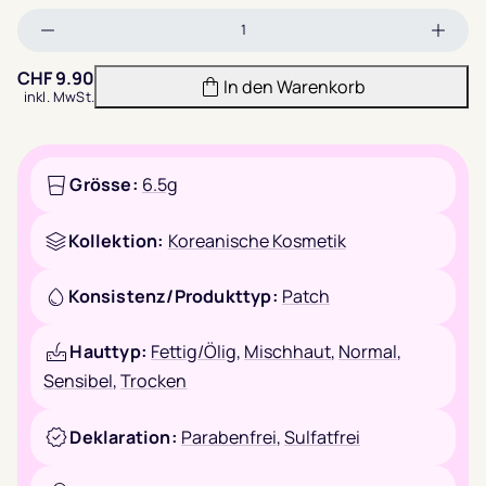
Menge
Meng
verringern
erhöh
CHF
9.90
In den Warenkorb
inkl. MwSt.
Grösse:
6.5g
Kollektion:
Koreanische Kosmetik
Konsistenz/Produkttyp:
Patch
Hauttyp:
Fettig/Ölig
,
Mischhaut
,
Normal
,
Sensibel
,
Trocken
Deklaration:
Parabenfrei
,
Sulfatfrei