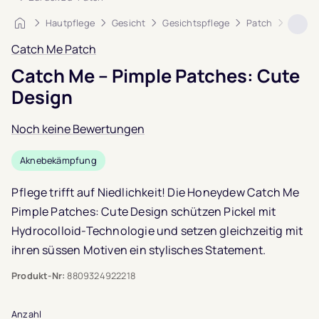
Startseite
Hautpflege
Gesicht
Gesichtspflege
Patch
Catch 
Catch Me Patch
Catch Me – Pimple Patches: Cute
Design
Noch keine Bewertungen
Aknebekämpfung
Pflege trifft auf Niedlichkeit! Die Honeydew Catch Me
Pimple Patches: Cute Design schützen Pickel mit
Hydrocolloid-Technologie und setzen gleichzeitig mit
ihren süssen Motiven ein stylisches Statement.
Produkt-Nr:
8809324922218
Anzahl