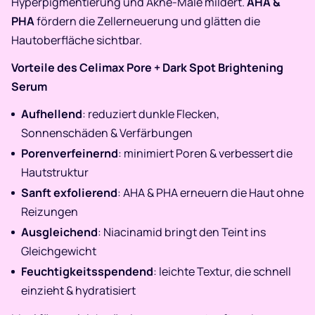
Hyperpigmentierung und Akne-Male mildert.
AHA &
PHA
fördern die Zellerneuerung und glätten die
Hautoberfläche sichtbar.
Vorteile des Celimax Pore + Dark Spot Brightening
Serum
Aufhellend
: reduziert dunkle Flecken,
Sonnenschäden & Verfärbungen
Porenverfeinernd
: minimiert Poren & verbessert die
Hautstruktur
Sanft exfolierend
: AHA & PHA erneuern die Haut ohne
Reizungen
Ausgleichend
: Niacinamid bringt den Teint ins
Gleichgewicht
Feuchtigkeitsspendend
: leichte Textur, die schnell
einzieht & hydratisiert