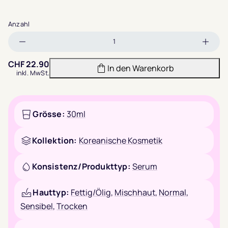
Anzahl
Menge
Meng
verringern
erhöh
CHF
22.90
In den Warenkorb
inkl. MwSt.
Grösse:
30ml
Kollektion:
Koreanische Kosmetik
Konsistenz/Produkttyp:
Serum
Hauttyp:
Fettig/Ölig
,
Mischhaut
,
Normal
,
Sensibel
,
Trocken