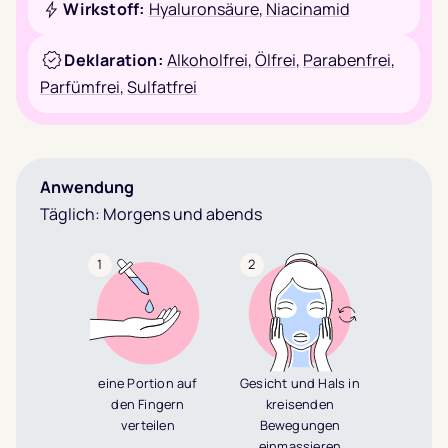
Wirkstoff:
Hyaluronsäure
,
Niacinamid
Deklaration:
Alkoholfrei
,
Ölfrei
,
Parabenfrei
,
Parfümfrei
,
Sulfatfrei
Anwendung
Täglich: Morgens und abends
1
2
eine Portion auf
Gesicht und Hals in
den Fingern
kreisenden
verteilen
Bewegungen
einmassieren