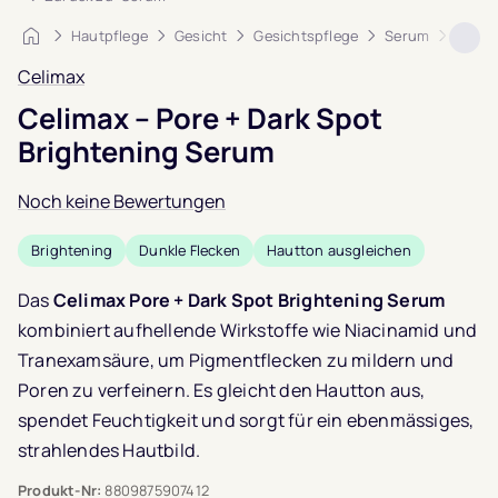
Startseite
Hautpflege
Gesicht
Gesichtspflege
Serum
Celim
Celimax
Celimax – Pore + Dark Spot
Brightening Serum
Noch keine Bewertungen
Brightening
Dunkle Flecken
Hautton ausgleichen
Das
Celimax Pore + Dark Spot Brightening Serum
kombiniert aufhellende Wirkstoffe wie Niacinamid und
Tranexamsäure, um Pigmentflecken zu mildern und
Poren zu verfeinern. Es gleicht den Hautton aus,
spendet Feuchtigkeit und sorgt für ein ebenmässiges,
strahlendes Hautbild.
Produkt-Nr:
8809875907412