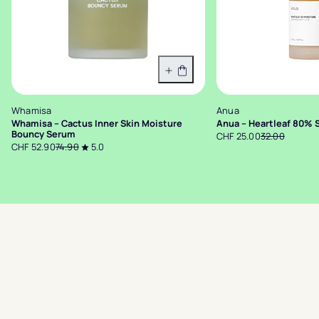
In den Warenkorb
Whamisa
Anua
Whamisa – Cactus Inner Skin Moisture
Anua – Heartleaf 80%
Bouncy Serum
CHF 25.00
32.00
CHF 52.90
74.90
5.0