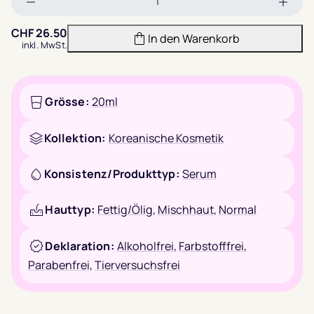
Menge
Meng
verringern
erhöh
CHF
26.50
In den Warenkorb
inkl. MwSt.
Grösse:
20ml
Kollektion:
Koreanische Kosmetik
Konsistenz/Produkttyp:
Serum
Hauttyp:
Fettig/Ölig
,
Mischhaut
,
Normal
Deklaration:
Alkoholfrei
,
Farbstofffrei
,
Parabenfrei
,
Tierversuchsfrei