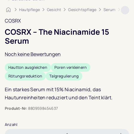
Startseite
Hautpflege
Gesicht
Gesichtspflege
Serum
COSRX
COSRX
COSRX – The Niacinamide 15
Serum
Noch keine Bewertungen
Hautton ausgleichen
Poren verkleinern
Rötungsreduktion
Talgregulierung
Ein starkes Serum mit 15% Niacinamid, das
Hautunreinheiten reduziert und den Teint klärt.
Produkt-Nr:
8809598454637
Anzahl