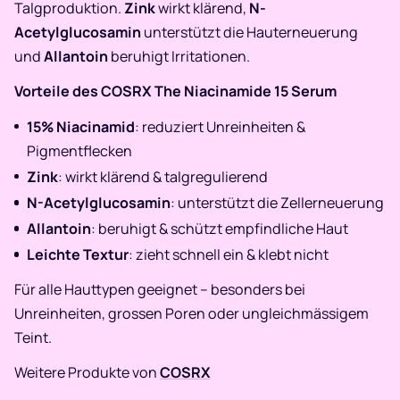
Talgproduktion.
Zink
wirkt klärend,
N-
Acetylglucosamin
unterstützt die Hauterneuerung
und
Allantoin
beruhigt Irritationen.
Vorteile des COSRX The Niacinamide 15 Serum
15% Niacinamid
: reduziert Unreinheiten &
Pigmentflecken
Zink
: wirkt klärend & talgregulierend
N-Acetylglucosamin
: unterstützt die Zellerneuerung
Allantoin
: beruhigt & schützt empfindliche Haut
Leichte Textur
: zieht schnell ein & klebt nicht
Für alle Hauttypen geeignet – besonders bei
Unreinheiten, grossen Poren oder ungleichmässigem
Teint.
Weitere Produkte von
COSRX