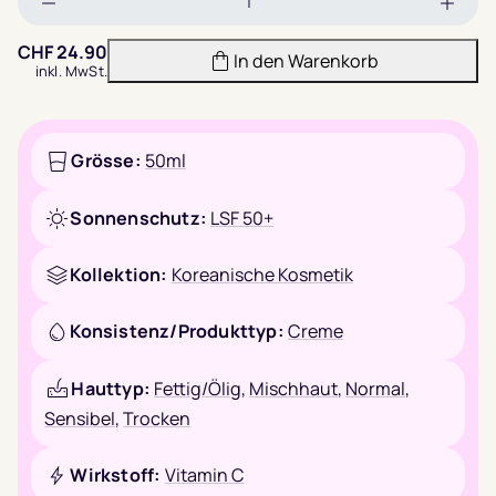
Menge
Meng
verringern
erhöh
CHF
24.90
In den Warenkorb
inkl. MwSt.
Grösse:
50ml
Sonnenschutz:
LSF 50+
Kollektion:
Koreanische Kosmetik
Konsistenz/Produkttyp:
Creme
Hauttyp:
Fettig/Ölig
,
Mischhaut
,
Normal
,
Sensibel
,
Trocken
Wirkstoff:
Vitamin C