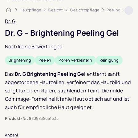
Startseite
Hautpflege
Gesicht
Gesichtspflege
Peeling & Scrub
Dr. G
Dr. G – Brightening Peeling Gel
Noch keine Bewertungen
Brightening
Peelen
Poren verkleinern
Reinigung
Das
Dr. G Brightening Peeling Gel
entfernt sanft
abgestorbene Hautzellen, verfeinert das Hautbild und
sorgt für einen klaren, strahlenden Teint. Die milde
Gommage-Formel hellt fahle Haut optisch auf und ist
auch für empfindliche Haut geeignet.
Produkt-Nr:
8809838651635
Anzahl