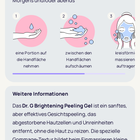
Morgens und/oder abends
1
2
3
eine Portion auf
zwischen den
kreisförmig
die Handfläche
Handflächen
massierend
nehmen
aufschäumen
auftragen
Weitere Informationen
Das
Dr. G Brightening Peeling Gel
ist ein sanftes,
aber effektives Gesichtspeeling, das
abgestorbene Hautzellen und Unreinheiten
entfernt, ohne die Haut zu reizen. Die spezielle
Gommage-Textur bildet beim Einmassieren kleine