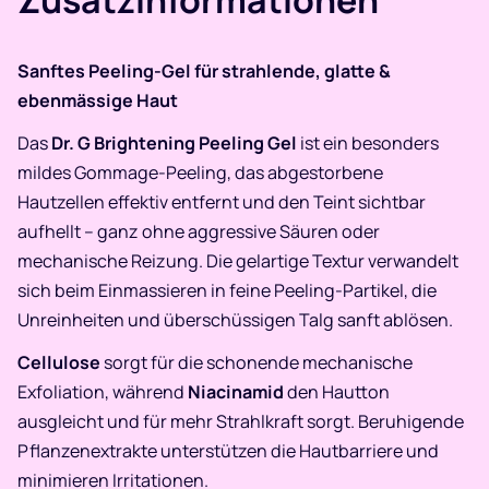
Zusatzinformationen
Sanftes Peeling-Gel für strahlende, glatte &
ebenmässige Haut
Das
Dr. G Brightening Peeling Gel
ist ein besonders
mildes Gommage-Peeling, das abgestorbene
Hautzellen effektiv entfernt und den Teint sichtbar
aufhellt – ganz ohne aggressive Säuren oder
mechanische Reizung. Die gelartige Textur verwandelt
sich beim Einmassieren in feine Peeling-Partikel, die
Unreinheiten und überschüssigen Talg sanft ablösen.
Cellulose
sorgt für die schonende mechanische
Exfoliation, während
Niacinamid
den Hautton
ausgleicht und für mehr Strahlkraft sorgt. Beruhigende
Pflanzenextrakte unterstützen die Hautbarriere und
minimieren Irritationen.