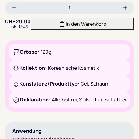
Menge
Meng
verringern
erhöh
CHF
20.00
In den Warenkorb
inkl. MwSt.
Grösse:
120g
Kollektion:
Koreanische Kosmetik
Konsistenz/Produkttyp:
Gel
,
Schaum
Deklaration:
Alkoholfrei
,
Silikonfrei
,
Sulfatfrei
Anwendung