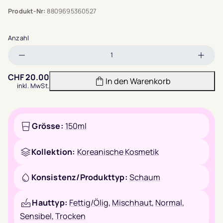
Produkt-Nr:
8809695360527
Anzahl
Menge
Meng
verringern
erhöh
CHF
20.00
In den Warenkorb
inkl. MwSt.
Grösse:
150ml
Kollektion:
Koreanische Kosmetik
Konsistenz/Produkttyp:
Schaum
Hauttyp:
Fettig/Ölig
,
Mischhaut
,
Normal
,
Sensibel
,
Trocken