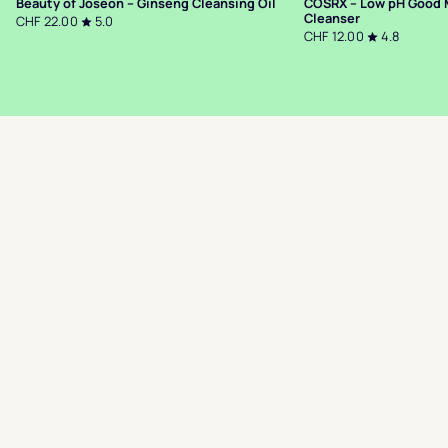
Beauty of Joseon – Ginseng Cleansing Oil
COSRX – Low pH Good 
Cleanser
CHF 22.00
5.0
CHF 12.00
4.8