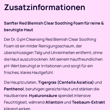
Zusatzinformationen
Sanfter Red Blemish Clear Soothing Foam für reine &
beruhigte Haut
Der Dr. G pH Cleansing Red Blemish Clear Soothing
Foam ist ein milder Reinigungsschaum, der
überschüssigen Talg und Unreinheiten entfernt, ohne
die Haut auszutrocknen. Mit seinem hautfreundlichen
pH-Wert beruhigt er Irritationen und sorgt für ein
frisches, klares Hautgefühl.
Die Hauptzutaten,
Tigergras (Centella Asiatica)
und
Panthenol
, beruhigen gereizte Haut und stärken die
Hautbarriere.
Hyaluronsäure
spendet intensive
Feuchtigkeit, während
Allantoin
und
Teebaum-Extrakt
klärend wirken.