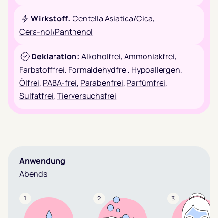
Wirkstoff:
Centella Asiatica/Cica
,
Cera-nol/Panthenol
Deklaration:
Alkoholfrei
,
Ammoniakfrei
,
Farbstofffrei
,
Formaldehydfrei
,
Hypoallergen
,
Ölfrei
,
PABA-frei
,
Parabenfrei
,
Parfümfrei
,
Sulfatfrei
,
Tierversuchsfrei
Anwendung
Abends
1
2
3