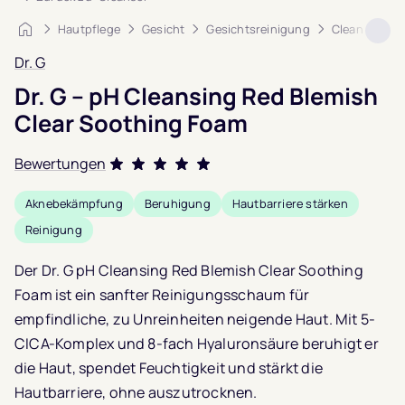
Startseite
Hautpflege
Gesicht
Gesichtsreinigung
Cleanser
Dr. G
Dr. G – pH Cleansing Red Blemish
Clear Soothing Foam
Bewertungen
Bewertet mit
Aknebekämpfung
Beruhigung
Hautbarriere stärken
5.0
von 5,
Reinigung
basierend auf
1
Kundenbewertung
Der Dr. G pH Cleansing Red Blemish Clear Soothing
Foam ist ein sanfter Reinigungsschaum für
empfindliche, zu Unreinheiten neigende Haut. Mit 5-
CICA-Komplex und 8-fach Hyaluronsäure beruhigt er
die Haut, spendet Feuchtigkeit und stärkt die
Hautbarriere, ohne auszutrocknen.