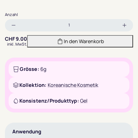
Anzahl
Menge
Meng
verringern
erhöh
CHF
9.00
In den Warenkorb
inkl. MwSt.
Grösse:
6g
Kollektion:
Koreanische Kosmetik
Konsistenz/Produkttyp:
Gel
Anwendung