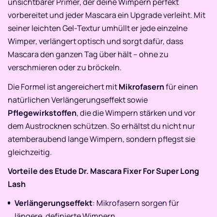
unsichtbarer Primer, der deine Wimpern perfekt
vorbereitet und jeder Mascara ein Upgrade verleiht. Mit
seiner leichten Gel-Textur umhüllt er jede einzelne
Wimper, verlängert optisch und sorgt dafür, dass
Mascara den ganzen Tag über hält – ohne zu
verschmieren oder zu bröckeln.
Die Formel ist angereichert mit
Mikrofasern
für einen
natürlichen Verlängerungseffekt sowie
Pflegewirkstoffen
, die die Wimpern stärken und vor
dem Austrocknen schützen. So erhältst du nicht nur
atemberaubend lange Wimpern, sondern pflegst sie
gleichzeitig.
Vorteile des Etude Dr. Mascara Fixer For Super Long
Lash
Verlängerungseffekt
: Mikrofasern sorgen für
längere, definierte Wimpern