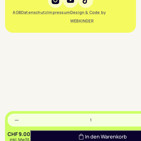
AGB
Datenschutz
Impressum
Design & Code by
WEBKINDER
Header
Anzahl
Menge
verringern
CHF
9.00
In den Warenkorb
inkl. MwSt.