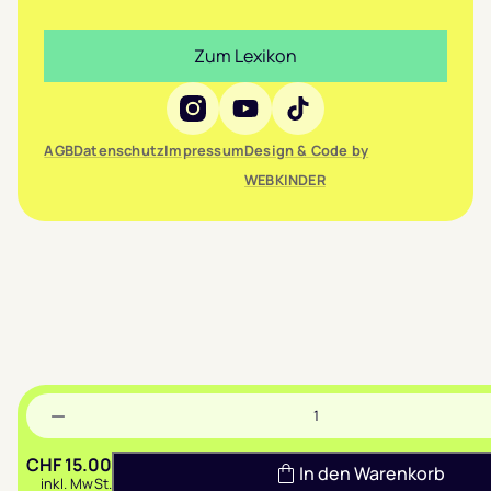
Zum Lexikon
Social Media
AGB
Datenschutz
Impressum
Design & Code by
WEBKINDER
Header
Anzahl
Menge
verringern
CHF
15.00
In den Warenkorb
inkl. MwSt.