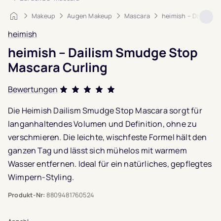
Startseite
Makeup
Augen Makeup
Mascara
heimish – Dailism 
heimish
heimish – Dailism Smudge Stop
Mascara Curling
Bewertungen
Bewertet mit
Die Heimish Dailism Smudge Stop Mascara sorgt für
5.0
von 5,
langanhaltendes Volumen und Definition, ohne zu
basierend auf
4
verschmieren. Die leichte, wischfeste Formel hält den
Kundenbewertungen
ganzen Tag und lässt sich mühelos mit warmem
Wasser entfernen. Ideal für ein natürliches, gepflegtes
Wimpern-Styling.
Produkt-Nr:
8809481760524