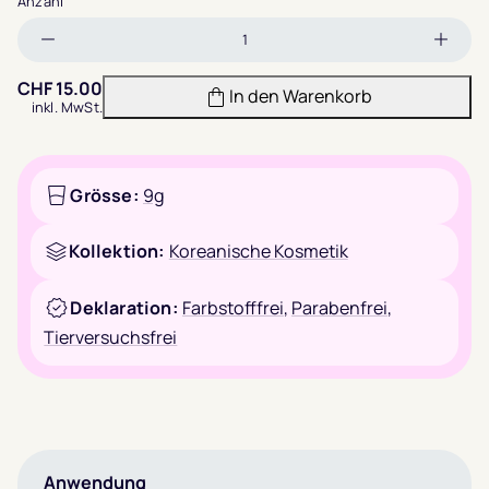
Anzahl
Menge
Meng
verringern
erhöh
CHF
15.00
In den Warenkorb
inkl. MwSt.
Grösse:
9g
Kollektion:
Koreanische Kosmetik
Deklaration:
Farbstofffrei
,
Parabenfrei
,
Tierversuchsfrei
Anwendung