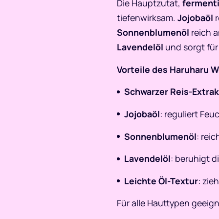
Die Hauptzutat,
fermenti
tiefenwirksam.
Jojobaöl
r
Sonnenblumenöl
reich a
Lavendelöl
und sorgt für
Vorteile des Haruharu Wo
Schwarzer Reis-Extrak
Jojobaöl
: reguliert Feu
Sonnenblumenöl
: rei
Lavendelöl
: beruhigt 
Leichte Öl-Textur
: zie
Für alle Hauttypen geeign