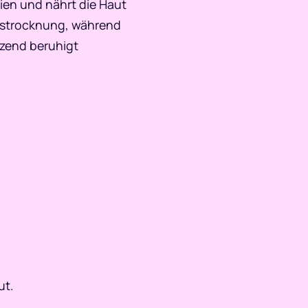
ntien und nährt die Haut
Austrocknung, während
nzend beruhigt
ut.