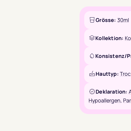
Grösse:
30ml
Kollektion:
Ko
Konsistenz/P
Hauttyp:
Tro
Deklaration:
A
Hypoallergen
,
Par