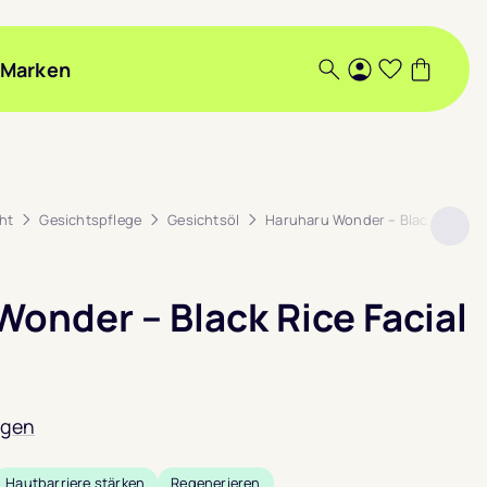
Marken
Suche
Login
Wunschlis
Warenk
ht
Gesichtspflege
Gesichtsöl
Haruharu Wonder – Black Rice Faci
onder – Black Rice Facial
ngen
Hautbarriere stärken
Regenerieren