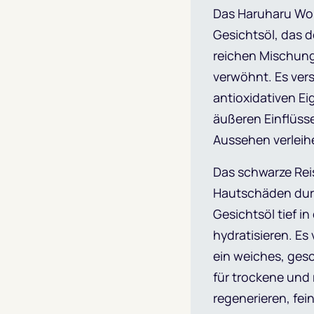
Das Haruharu Wond
Gesichtsöl, das d
reichen Mischung
verwöhnt. Es vers
antioxidativen Ei
äußeren Einflüss
Aussehen verleih
Das schwarze Reis-
Hautschäden durc
Gesichtsöl tief i
hydratisieren. Es 
ein weiches, ges
für trockene und r
regenerieren, fein