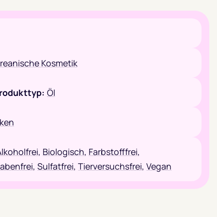
reanische Kosmetik
rodukttyp:
Öl
cken
lkoholfrei
,
Biologisch
,
Farbstofffrei
,
abenfrei
,
Sulfatfrei
,
Tierversuchsfrei
,
Vegan