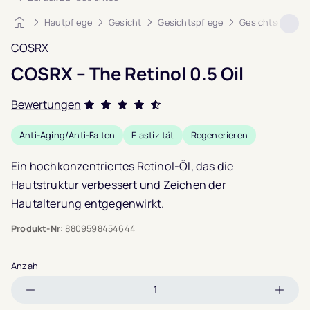
Startseite
Hautpflege
Gesicht
Gesichtspflege
Gesichtsöl
C
COSRX
COSRX – The Retinol 0.5 Oil
Bewertungen
Bewertet mit
Anti-Aging/Anti-Falten
Elastizität
Regenerieren
4.5
von 5,
basierend auf
Ein hochkonzentriertes Retinol-Öl, das die
2
Hautstruktur verbessert und Zeichen der
Kundenbewertungen
Hautalterung entgegenwirkt.
Produkt-Nr:
8809598454644
Anzahl
Menge
Meng