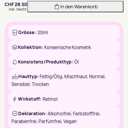
verringern
erhöh
CHF
28.50
In den Warenkorb
inkl. MwSt.
Grösse:
20ml
Kollektion:
Koreanische Kosmetik
Konsistenz/Produkttyp:
Öl
Hauttyp:
Fettig/Ölig
,
Mischhaut
,
Normal
,
Sensibel
,
Trocken
Wirkstoff:
Retinol
Deklaration:
Alkoholfrei
,
Farbstofffrei
,
Parabenfrei
,
Parfümfrei
,
Vegan