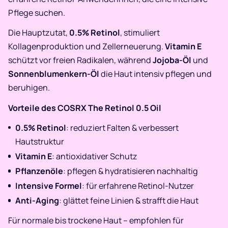
Pflege suchen.
Die Hauptzutat,
0.5% Retinol
, stimuliert
Kollagenproduktion und Zellerneuerung.
Vitamin E
schützt vor freien Radikalen, während
Jojoba-Öl
und
Sonnenblumenkern-Öl
die Haut intensiv pflegen und
beruhigen.
Vorteile des COSRX The Retinol 0.5 Oil
0.5% Retinol
: reduziert Falten & verbessert
Hautstruktur
Vitamin E
: antioxidativer Schutz
Pflanzenöle
: pflegen & hydratisieren nachhaltig
Intensive Formel
: für erfahrene Retinol-Nutzer
Anti-Aging
: glättet feine Linien & strafft die Haut
Für normale bis trockene Haut – empfohlen für