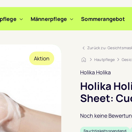
pflege
Männerpflege
Sommerangebot
m Slide wechseln
m Slide wechseln
m Slide wechseln
Zurück zu: Gesichtsmas
Aktion
Startseite
Hautpflege
Gesic
Holika Holika
Holika Hol
Sheet: C
Noch keine Bewertu
Feuchtigkeitsspendend