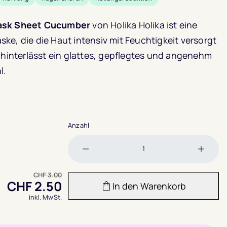
ask Sheet Cucumber
von Holika Holika ist eine
ke, die die Haut intensiv mit Feuchtigkeit versorgt
e hinterlässt ein glattes, gepflegtes und angenehm
l.
4
Anzahl
Menge
Meng
verringern
erhöh
CHF
3.00
CHF
2.50
In den Warenkorb
inkl. MwSt.