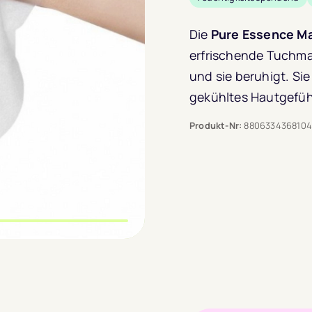
Die
Pure Essence M
erfrischende Tuchmas
und sie beruhigt. Si
gekühltes Hautgefüh
Produkt-Nr:
880633436810