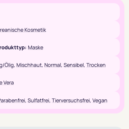
reanische Kosmetik
rodukttyp:
Maske
ig/Ölig
,
Mischhaut
,
Normal
,
Sensibel
,
Trocken
e Vera
Parabenfrei
,
Sulfatfrei
,
Tierversuchsfrei
,
Vegan