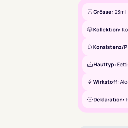
Grösse:
23ml
Kollektion:
Ko
Konsistenz/P
Hauttyp:
Fett
Wirkstoff:
Alo
Deklaration: