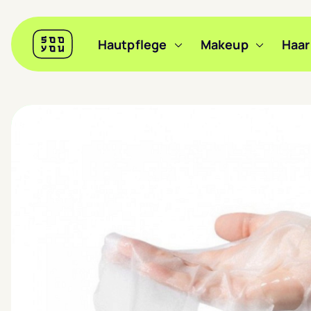
Header
Hautpflege
Makeup
Haar
Sooyou
Hauptnavigation
Zu nächstem Slide wechseln
Zu nächstem Slide wechseln
Zu nächstem Slide wechseln
Zu vorherige
Zu vorherige
Zu vorherige