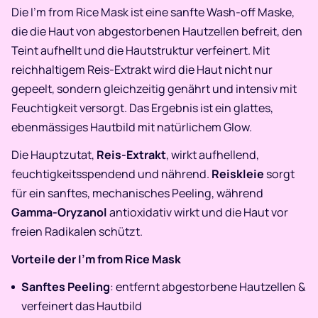
Die I’m from Rice Mask ist eine sanfte Wash-off Maske,
die die Haut von abgestorbenen Hautzellen befreit, den
Teint aufhellt und die Hautstruktur verfeinert. Mit
reichhaltigem Reis-Extrakt wird die Haut nicht nur
gepeelt, sondern gleichzeitig genährt und intensiv mit
Feuchtigkeit versorgt. Das Ergebnis ist ein glattes,
ebenmässiges Hautbild mit natürlichem Glow.
Die Hauptzutat,
Reis-Extrakt
, wirkt aufhellend,
feuchtigkeitsspendend und nährend.
Reiskleie
sorgt
für ein sanftes, mechanisches Peeling, während
Gamma-Oryzanol
antioxidativ wirkt und die Haut vor
freien Radikalen schützt.
Vorteile der I’m from Rice Mask
Sanftes Peeling
: entfernt abgestorbene Hautzellen &
verfeinert das Hautbild