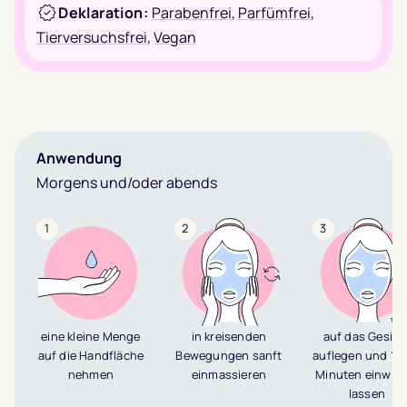
Deklaration:
Parabenfrei
,
Parfümfrei
,
Tierversuchsfrei
,
Vegan
Anwendung
Morgens und/oder abends
1
2
3
eine kleine Menge
in kreisenden
auf das Gesich
auf die Handfläche
Bewegungen sanft
auflegen und 10
nehmen
einmassieren
Minuten einwirk
lassen