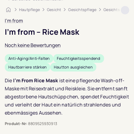
Startseite
Hautpflege
Gesicht
Gesichtspflege
Gesichtsmaske
I'm from
I’m from – Rice Mask
Noch keine Bewertungen
Anti-Aging/Anti-Falten
Feuchtigkeitsspendend
Hautbarriere stärken
Hautton ausgleichen
Die
I’m From Rice Mask
ist eine pflegende Wash-off-
Maske mit Reisextrakt und Reiskleie. Sie entfernt sanft
abgestorbene Hautschüppchen, spendet Feuchtigkeit
und verleiht der Haut ein natürlich strahlendes und
ebenmässiges Aussehen.
Produkt-Nr:
8809525930913