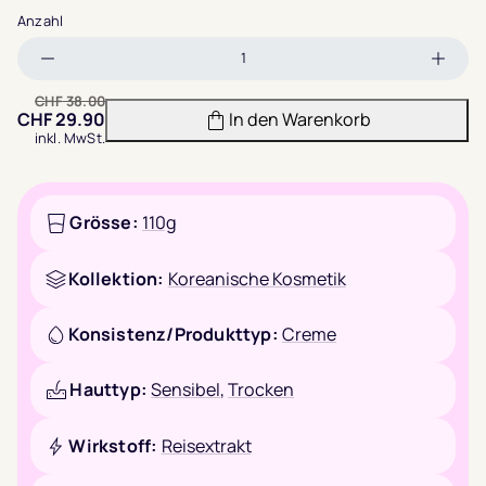
Anzahl
Menge
Meng
verringern
erhöh
CHF
38.00
CHF
29.90
In den Warenkorb
inkl. MwSt.
Grösse:
110g
Kollektion:
Koreanische Kosmetik
Konsistenz/Produkttyp:
Creme
Hauttyp:
Sensibel
,
Trocken
Wirkstoff:
Reisextrakt