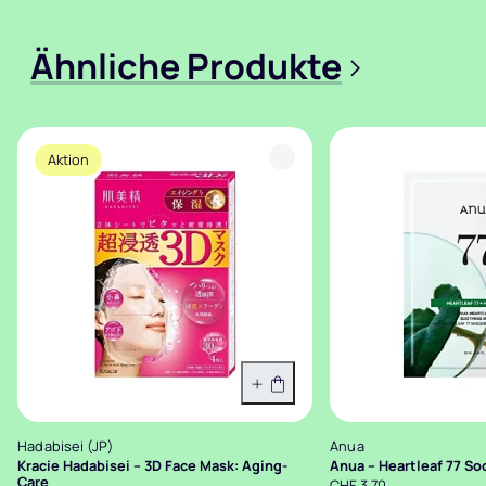
Ähnliche Produkte
>
Aktion
Variante wählen
Hadabisei (JP)
Anua
Kracie Hadabisei – 3D Face Mask: Aging-
Anua – Heartleaf 77 S
Care
CHF 3.70