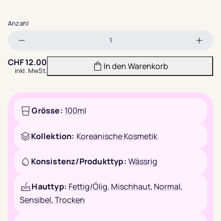
Anzahl
Menge
Meng
verringern
erhöh
CHF
12.00
In den Warenkorb
inkl. MwSt.
Grösse:
100ml
Kollektion:
Koreanische Kosmetik
Konsistenz/Produkttyp:
Wässrig
Hauttyp:
Fettig/Ölig
,
Mischhaut
,
Normal
,
Sensibel
,
Trocken