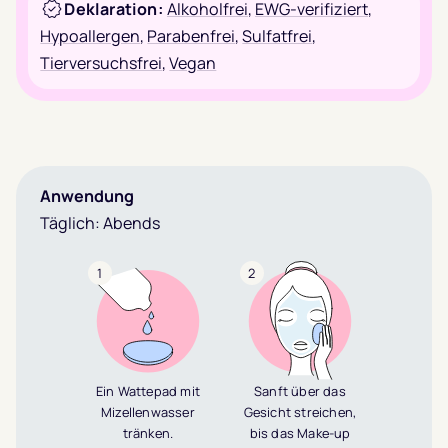
Deklaration:
Alkoholfrei
,
EWG-verifiziert
,
Hypoallergen
,
Parabenfrei
,
Sulfatfrei
,
Tierversuchsfrei
,
Vegan
Anwendung
Täglich: Abends
1
2
Ein Wattepad mit
Sanft über das
Mizellenwasser
Gesicht streichen,
tränken.
bis das Make-up