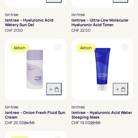
In den Warenkorb
In den 
Isntree
Isntree
Isntree – Hyaluronic Acid
Isntree – Ultra-Low Molecular
Watery Sun Gel
Hyaluronic Acid Toner
CHF 21.50
CHF 22.00
Aktion
Aktion
In den Warenkorb
In den 
Isntree
Isntree
Isntree – Onion Fresh Fluid Sun
Isntree – Hyaluronic Acid Water
Cream
Sleeping Mask
CHF 20.50
24.50
CHF 19.00
22.50