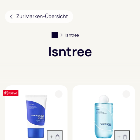
Zur Marken-Übersicht
Isntree
Isntree
Filter anzeigen
Save
Save
Save
Save
Save