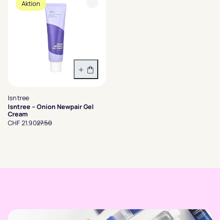
Aktion
In den Warenkorb
Isntree
Isntree – Onion Newpair Gel
Cream
CHF 21.90
27.50