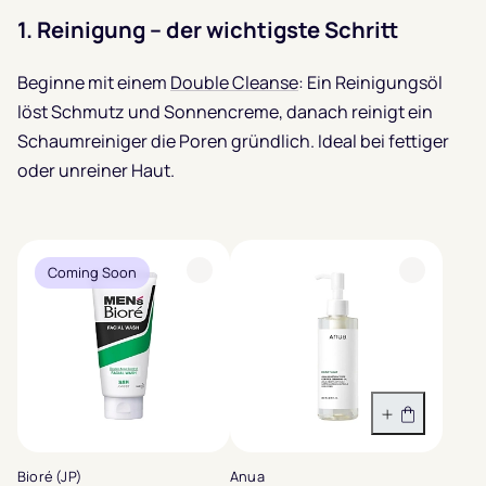
1.
Reinigung – der wichtigste Schritt
Beginne mit einem
Double Cleanse
: Ein Reinigungsöl
löst Schmutz und Sonnencreme, danach reinigt ein
Schaumreiniger die Poren gründlich. Ideal bei fettiger
oder unreiner Haut.
Coming Soon
In den War
Bioré (JP)
Anua