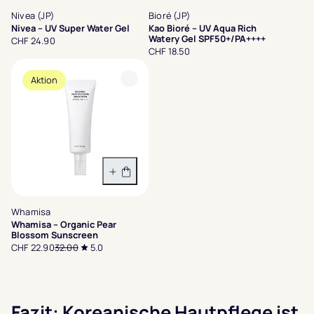
Nivea (JP)
Bioré (JP)
Nivea – UV Super Water Gel
Kao Bioré – UV Aqua Rich
Watery Gel SPF50+/PA++++
CHF 24.90
CHF 18.50
Aktion
In den Warenkorb
Whamisa
Whamisa – Organic Pear
Blossom Sunscreen
CHF 22.90
32.00
5.0
Fazit: Koreanische Hautpflege ist