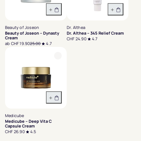
Variante wählen
In den War
Beauty of Joseon
Dr. Althea
Beauty of Joseon – Dynasty
Dr. Althea – 345 Relief Cream
Cream
CHF 24.90
4.7
ab CHF 19.90
25.00
4.7
In den Warenkorb
Medicube
Medicube – Deep Vita C
Capsule Cream
CHF 26.90
4.5