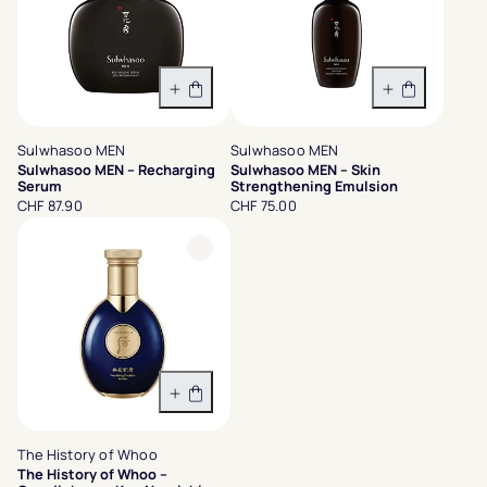
In den Warenkorb
In den War
Sulwhasoo MEN
Sulwhasoo MEN
Sulwhasoo MEN – Recharging
Sulwhasoo MEN – Skin
Serum
Strengthening Emulsion
CHF 87.90
CHF 75.00
In den Warenkorb
The History of Whoo
The History of Whoo –