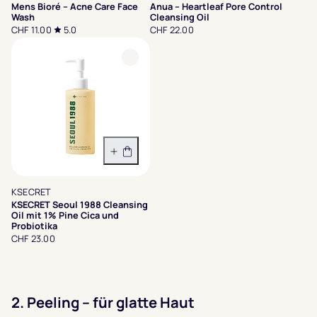
Mens Bioré – Acne Care Face
Anua – Heartleaf Pore Control
Wash
Cleansing Oil
CHF 11.00
5.0
CHF 22.00
In den Warenkorb
KSECRET
KSECRET Seoul 1988 Cleansing
Oil mit 1% Pine Cica und
Probiotika
CHF 23.00
2.
Peeling – für glatte Haut