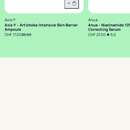
In den Warenkorb
Axis-Y
Anua
Axis-Y – Artichoke Intensive Skin Barrier
Anua – Niacinamide 1
Ampoule
Correcting Serum
CHF 17.00
20.50
CHF 27.00
5.0