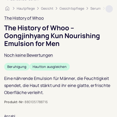
Startseite
Hautpflege
Gesicht
Gesichtspflege
Serum
The H
The History of Whoo
The History of Whoo –
Gongjinhyang Kun Nourishing
Emulsion for Men
Noch keine Bewertungen
Beruhigung
Hautton ausgleichen
Eine nährende Emulsion für Männer, die Feuchtigkeit
spendet, die Haut stärkt und ihr eine glatte, erfrischte
Oberfläche verleiht.
Produkt-Nr:
8801051788716
Anzahl