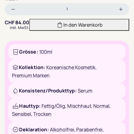
Menge
Meng
verringern
erhöh
CHF
84.00
In den Warenkorb
inkl. MwSt.
Grösse:
100ml
Kollektion:
Koreanische Kosmetik
,
Premium Marken
Konsistenz/Produkttyp:
Serum
Hauttyp:
Fettig/Ölig
,
Mischhaut
,
Normal
,
Sensibel
,
Trocken
Deklaration:
Alkoholfrei
,
Parabenfrei
,